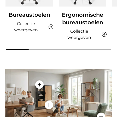
Bureaustoelen
Ergonomische
bureaustoelen
Collectie
weergeven
Collectie
weergeven
Details weergeven - AMIO H - Kantoor
Details weergeven - Sitzolo 2 - Lo
Details w