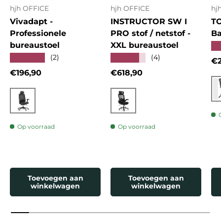
hjh OFFICE
hjh OFFICE
hj
Vivadapt -
INSTRUCTOR SW I
T
Professionele
PRO stof / netstof -
Ba
bureaustoel
XXL bureaustoel
★
★★★★★
★★★★★
(2)
(4)
Re
€2
Reguliere prijs
Reguliere prijs
€196,90
€618,90
Zwart
Zwart
Op voorraad
Op voorraad
Toevoegen aan
Toevoegen aan
winkelwagen
winkelwagen