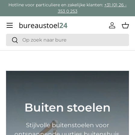
Hotline voor particuliere en zakelijke klanten:
+31 (0) 26 -
Ga naar inhoud
353 0 253
Menu
Inloggen
Man
Zoeken
Zoeken
Buiten stoelen
Stijlvolle buitenstoelen voor
ontspannende uurtjes buitenshuis.