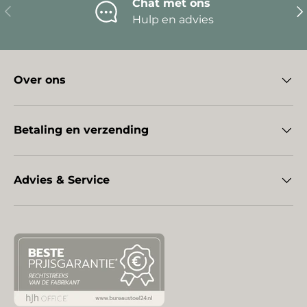
Chat met ons
Vorige
Vo
Hulp en advies
Over ons
Betaling en verzending
Advies & Service