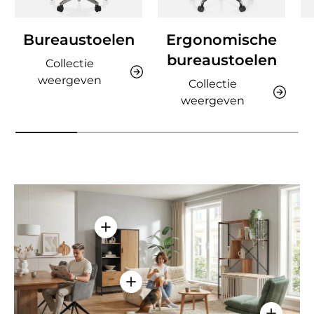
Bureaustoelen
Ergonomische
bureaustoelen
Collectie
weergeven
Collectie
weergeven
Details weergeven - AMIO H - Kantoor
Details weergeven - Sitzolo 2 - Lo
Details w