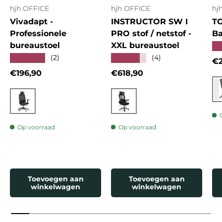
hjh OFFICE
hjh OFFICE
hj
Vivadapt -
INSTRUCTOR SW I
T
Professionele
PRO stof / netstof -
Ba
bureaustoel
XXL bureaustoel
★
★★★★★
★★★★★
(2)
(4)
Re
€2
Reguliere prijs
Reguliere prijs
€196,90
€618,90
Zwart
Zwart
Op voorraad
Op voorraad
Toevoegen aan
Toevoegen aan
winkelwagen
winkelwagen