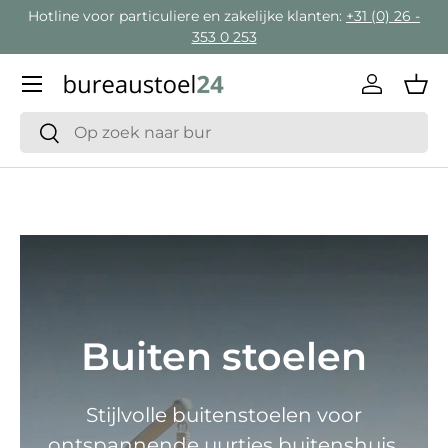
Hotline voor particuliere en zakelijke klanten:
+31 (0) 26 -
Ga naar inhoud
353 0 253
Menu
Inloggen
Man
Zoeken
Zoeken
Buiten stoelen
Stijlvolle buitenstoelen voor
ontspannende uurtjes buitenshuis.