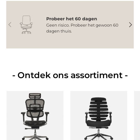
Probeer het 60 dagen
Vorige
Volge
Geen risico. Probeer het gewoon 60
dagen thuis.
- Ontdek ons assortiment -