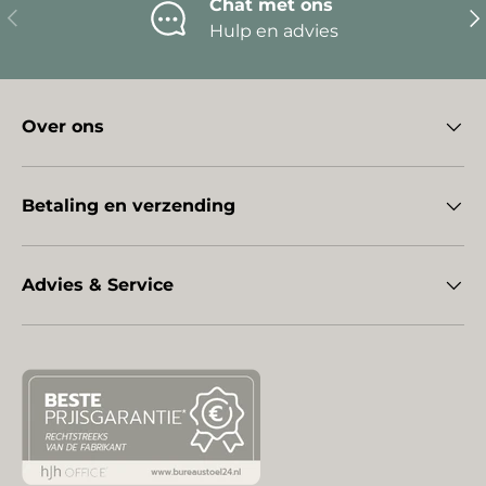
Chat met ons
Vorige
Vo
Hulp en advies
Over ons
Betaling en verzending
Advies & Service