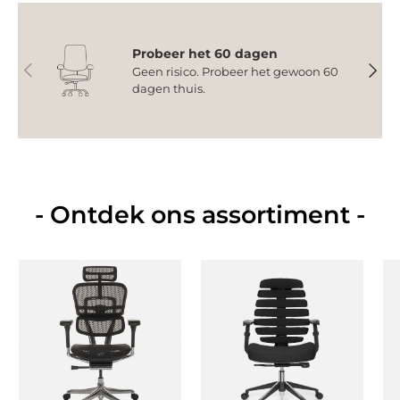
Probeer het 60 dagen
Vorige
Volge
Geen risico. Probeer het gewoon 60
dagen thuis.
- Ontdek ons assortiment -