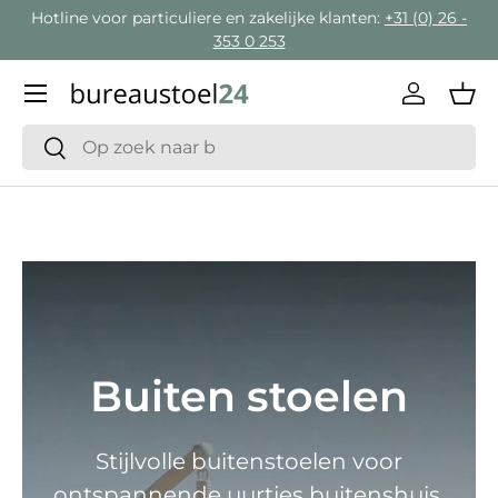
Hotline voor particuliere en zakelijke klanten:
+31 (0) 26 -
Ga naar inhoud
353 0 253
Menu
Inloggen
Man
Zoeken
Zoeken
Buiten stoelen
Stijlvolle buitenstoelen voor
ontspannende uurtjes buitenshuis.