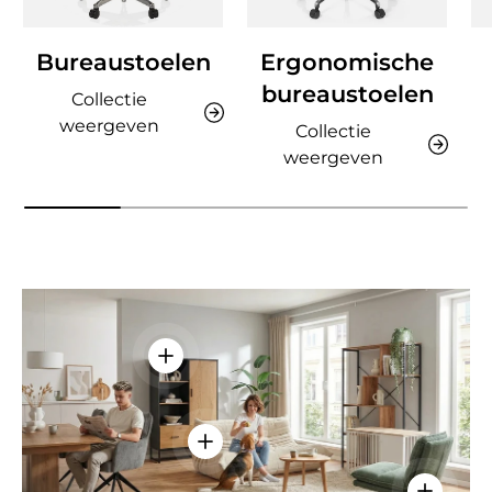
Bureaustoelen
Ergonomische
bureaustoelen
Collectie
weergeven
Collectie
weergeven
Details weergeven - AMIO H - Kantoor
Details weergeven - Sitzolo 2 - Lo
Details w