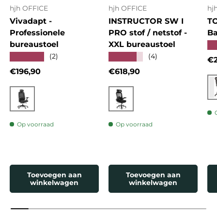
hjh OFFICE
hjh OFFICE
hj
Vivadapt -
INSTRUCTOR SW I
T
Professionele
PRO stof / netstof -
Ba
bureaustoel
XXL bureaustoel
★
★★★★★
★★★★★
(2)
(4)
Re
€2
Reguliere prijs
Reguliere prijs
€196,90
€618,90
Zwart
Zwart
Op voorraad
Op voorraad
Toevoegen aan
Toevoegen aan
winkelwagen
winkelwagen