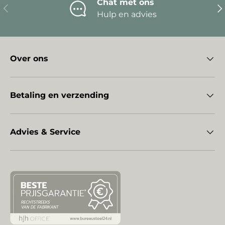
Chat met ons
Vorige
Vo
Hulp en advies
Over ons
Betaling en verzending
Advies & Service