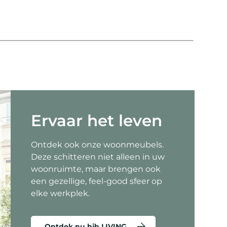
Co
Ervaar het leven
Ontdek ook onze woonmeubels.
Deze schitteren niet alleen in uw
woonruimte, maar brengen ook
een gezellige, feel-good sfeer op
elke werkplek.
Ontdek nu hjh LIVING