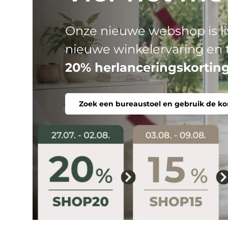
HJH
Drie productlijnen, één do
stoel. Ergonomisch, comfor
Zoek een bureaustoel