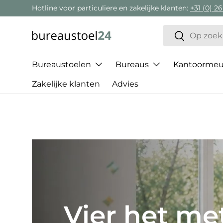
Hotline voor particuliere en zakelijke klanten:
+31 (0) 26
Ga naar inhoud
Zoeken
Zoeken
Bureaustoelen
Bureaus
Kantoormeub
Zakelijke klanten
Advies
Het beste