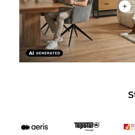
Detai
S