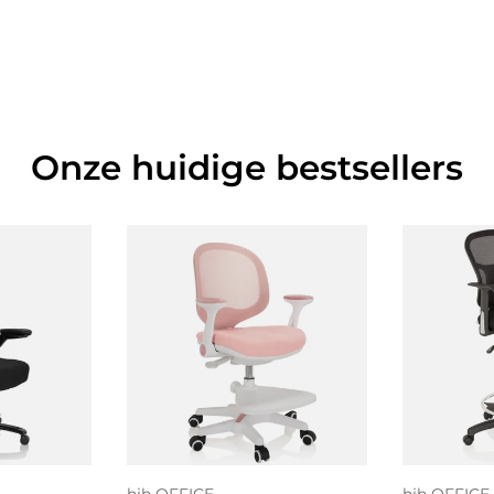
Onze huidige bestsellers
 aan
Toe
gen
Kies mogelijkheden
wi