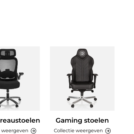
reaustoelen
Gaming stoelen
Ki
e weergeven
Collectie weergeven