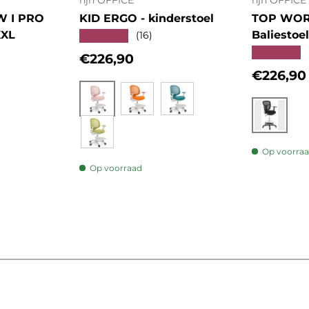
hjh OFFICE
hjh OFFICE
W I PRO
KID ERGO - kinderstoel
TOP WORK
XXL
Baliestoel
★★★★★
(16)
★★★★★
Reguliere prijs
€226,90
Regulier
€226,90
s
Roze
Oranje
Blauw
Zwart
Groen
Op voorra
Op voorraad