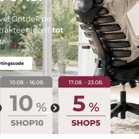
el: jouw perfecte
tabel, individueel.
Dia laden 2 van 4
Dia laden 1 van 4
Dia laden 3 van 4
Dia laden 4 van 4