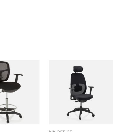
voegen aan
nkelwagen
Kies mogelijkheden