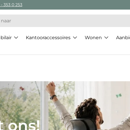
 - 353 0 253
ilair
Kantooraccessoires
Wonen
Aanbi
 van