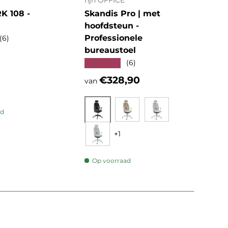
hjh OFFICE
hjh 
 108 -
Skandis Pro | met
KID
hoofdsteun -
Kin
Professionele
★★
(6)
bureaustoel
e prijs
Reg
€1
★★★★★
(6)
Reguliere prijs
€328,90
van
ad
Zwart
Beige
Grijs
+1
Op
Mint
Op voorraad