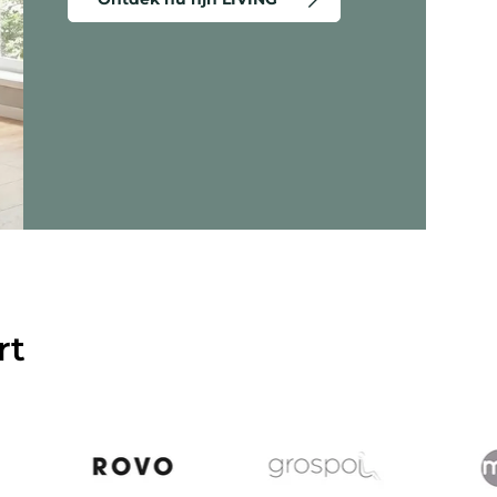
eergeven - Criss-Cross 20 - Lounge stoel
rt