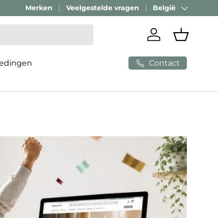
Merken
Veelgestelde vragen
België
Land/Regio
Inloggen
Mandje
Contact
edingen