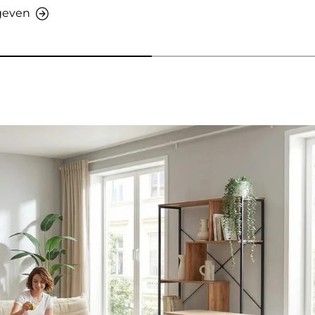
rgeven
ven - AMIO H - Kantoorkast