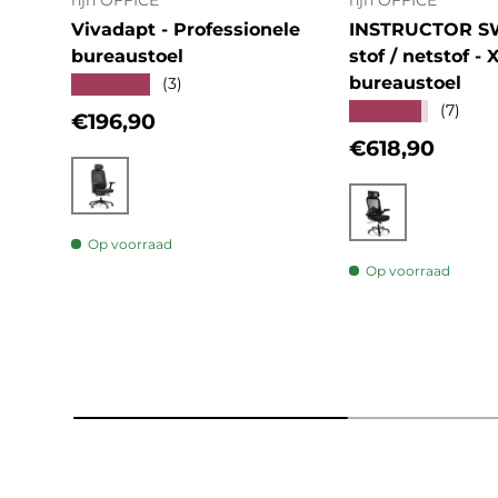
hjh OFFICE
hjh OFFICE
Vivadapt - Professionele
INSTRUCTOR S
bureaustoel
stof / netstof - 
bureaustoel
★★★★★
(3)
★★★★★
(7)
Reguliere prijs
€196,90
Reguliere prij
€618,90
Zwart
Zwart
Op voorraad
Op voorraad