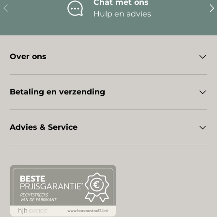
Chat met ons
Vorige
Vo
Hulp en advies
Over ons
Betaling en verzending
Advies & Service