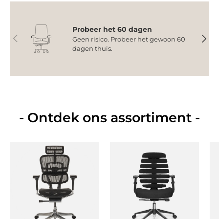
Probeer het 60 dagen
Vorige
Volge
Geen risico. Probeer het gewoon 60
dagen thuis.
- Ontdek ons assortiment -