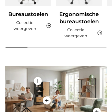
Bureaustoelen
Ergonomische
bureaustoelen
Collectie
weergeven
Collectie
weergeven
Details weergeven - AMIO H - Kantoor
Details weergeven - Sitzolo 2 - Lo
Details w