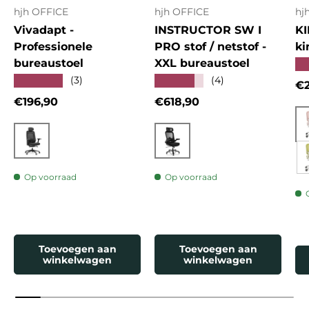
hjh OFFICE
hjh OFFICE
hj
Vivadapt -
INSTRUCTOR SW I
KI
Professionele
PRO stof / netstof -
ki
bureaustoel
XXL bureaustoel
★
★★★★★
★★★★★
(3)
(4)
Re
€2
Reguliere prijs
Reguliere prijs
€196,90
€618,90
Zwart
Zwart
Op voorraad
Op voorraad
Toevoegen aan
Toevoegen aan
winkelwagen
winkelwagen