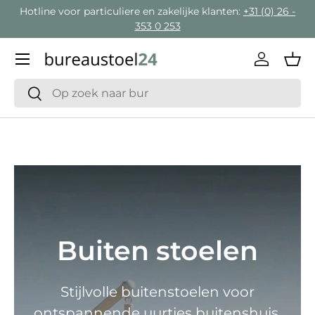
Hotline voor particuliere en zakelijke klanten:
+31 (0) 26 -
Ga naar inhoud
353 0 253
Menu
Inloggen
Man
Zoeken
Zoeken
Buiten stoelen
Stijlvolle buitenstoelen voor
ontspannende uurtjes buitenshuis.