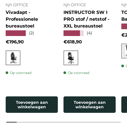
hjh OFFICE
hjh OFFICE
hj
Vivadapt -
INSTRUCTOR SW I
T
Professionele
PRO stof / netstof -
Ba
bureaustoel
XXL bureaustoel
★
★★★★★
★★★★★
(2)
(4)
Re
€2
Reguliere prijs
Reguliere prijs
€196,90
€618,90
Zwart
Zwart
Op voorraad
Op voorraad
Toevoegen aan
Toevoegen aan
winkelwagen
winkelwagen