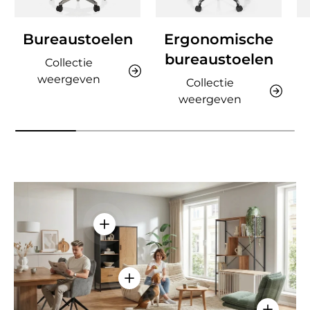
Bureaustoelen
Ergonomische
bureaustoelen
Collectie
weergeven
Collectie
weergeven
Details weergeven - AMIO H - Kantoor
Details weergeven - Sitzolo 2 - Lo
Details w