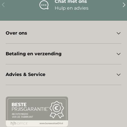
Chat met ons
Vorige
Vo
Hulp en advies
Over ons
Betaling en verzending
Advies & Service