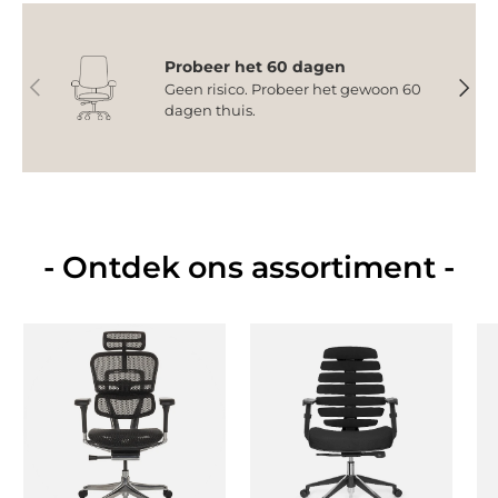
Probeer het 60 dagen
Vorige
Volge
Geen risico. Probeer het gewoon 60
dagen thuis.
- Ontdek ons assortiment -