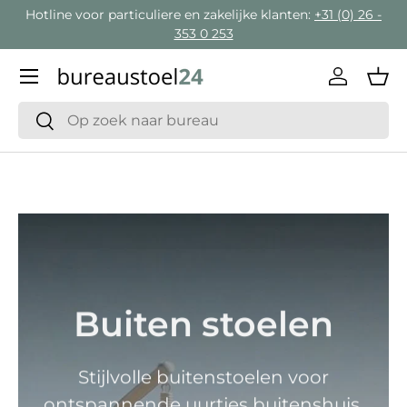
Hotline voor particuliere en zakelijke klanten:
+31 (0) 26 -
Ga naar inhoud
353 0 253
Menu
Inloggen
Man
Zoeken
Zoeken
Buiten stoelen
Stijlvolle buitenstoelen voor
ontspannende uurtjes buitenshuis.