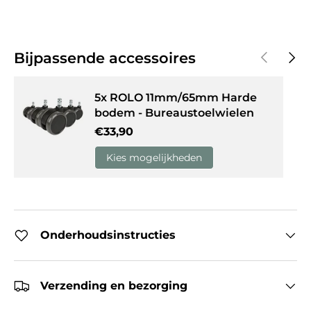
Vorige
Volg
Bijpassende accessoires
5x ROLO 11mm/65mm Harde
bodem - Bureaustoelwielen
Reguliere prijs
€33,90
Kies mogelijkheden
Onderhoudsinstructies
Verzending en bezorging