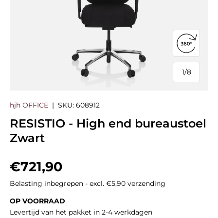
360°-we
1
/
8
van
hjh OFFICE
|
SKU:
608912
RESISTIO - High end bureaustoel
Zwart
Reguliere prijs
€721,90
Belasting inbegrepen - excl. €5,90 verzending
OP VOORRAAD
Levertijd van het pakket in 2-4 werkdagen