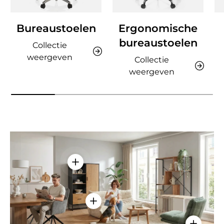
Bureaustoelen
Ergonomische
bureaustoelen
Collectie
weergeven
Collectie
weergeven
Details weergeven - AMIO H - Kantoor
Details weergeven - Sitzolo 2 - Lo
Details w