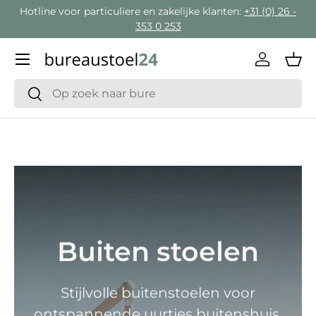
Hotline voor particuliere en zakelijke klanten:
+31 (0) 26 -
Ga naar inhoud
353 0 253
Menu
Inloggen
Man
Zoeken
Zoeken
Buiten stoelen
Stijlvolle buitenstoelen voor
ontspannende uurtjes buitenshuis.