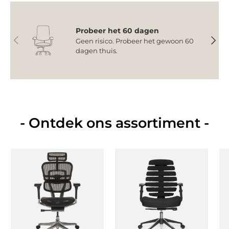
Probeer het 60 dagen
Vorige
Volge
Geen risico. Probeer het gewoon 60
dagen thuis.
- Ontdek ons assortiment -