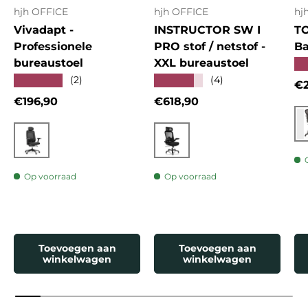
hjh OFFICE
hjh OFFICE
hj
Vivadapt -
INSTRUCTOR SW I
T
Professionele
PRO stof / netstof -
Ba
bureaustoel
XXL bureaustoel
★
★★★★★
★★★★★
(2)
(4)
Re
€2
Reguliere prijs
Reguliere prijs
€196,90
€618,90
Zwart
Zwart
Op voorraad
Op voorraad
Toevoegen aan
Toevoegen aan
winkelwagen
winkelwagen