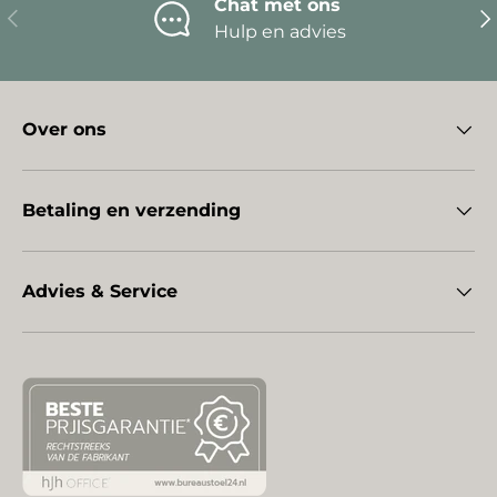
Chat met ons
Vorige
Vo
Hulp en advies
Over ons
Betaling en verzending
Advies & Service