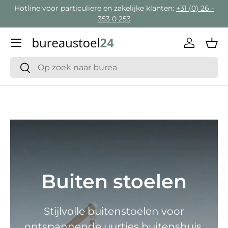
Hotline voor particuliere en zakelijke klanten:
+31 (0) 26 -
Ga naar inhoud
353 0 253
Menu
Inloggen
Man
Zoeken
Zoeken
Buiten stoelen
Stijlvolle buitenstoelen voor
ontspannende uurtjes buitenshuis.