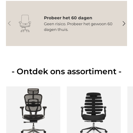
Probeer het 60 dagen
Vorige
Volge
Geen risico. Probeer het gewoon 60
dagen thuis.
- Ontdek ons assortiment -