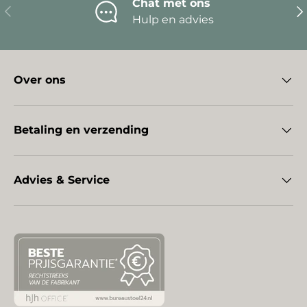
Chat met ons
Vorige
Vo
Hulp en advies
Over ons
Betaling en verzending
Advies & Service