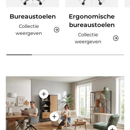
Bureaustoelen
Ergonomische
bureaustoelen
Collectie
weergeven
Collectie
weergeven
Details weergeven - AMIO H - Kantoor
Details weergeven - Sitzolo 2 - Lo
Details w