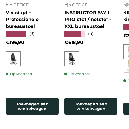
hjh OFFICE
hjh OFFICE
hj
Vivadapt -
INSTRUCTOR SW I
KI
Professionele
PRO stof / netstof -
ki
bureaustoel
XXL bureaustoel
★
★★★★★
★★★★★
(3)
(4)
Re
€2
Reguliere prijs
Reguliere prijs
€196,90
€618,90
Zwart
Zwart
Op voorraad
Op voorraad
Toevoegen aan
Toevoegen aan
winkelwagen
winkelwagen