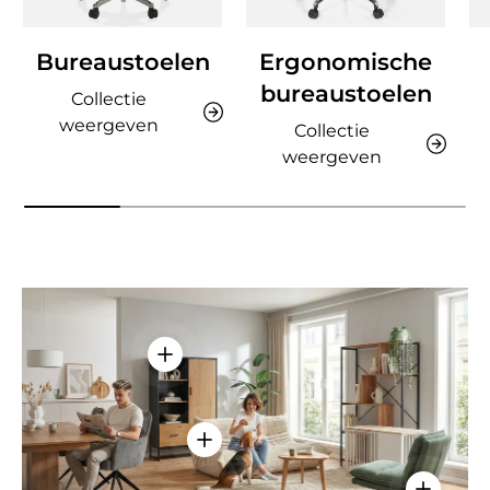
Bureaustoelen
Ergonomische
bureaustoelen
Collectie
weergeven
Collectie
weergeven
Details weergeven - AMIO H - Kantoor
Details weergeven - Sitzolo 2 - Lo
Details w