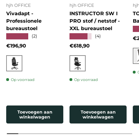
hjh OFFICE
hjh OFFICE
hj
Vivadapt -
INSTRUCTOR SW I
T
Professionele
PRO stof / netstof -
Ba
bureaustoel
XXL bureaustoel
★
★★★★★
★★★★★
(2)
(4)
Re
€2
Reguliere prijs
Reguliere prijs
€196,90
€618,90
Zwart
Zwart
Op voorraad
Op voorraad
Toevoegen aan
Toevoegen aan
winkelwagen
winkelwagen