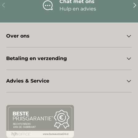
Chat met ons
Vorige
Vo
Hulp en advies
Over ons
Betaling en verzending
Advies & Service