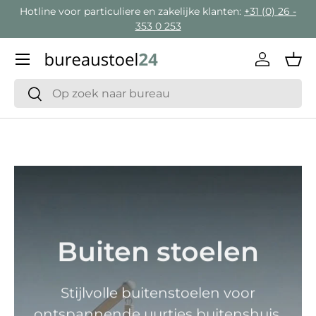
Hotline voor particuliere en zakelijke klanten:
+31 (0) 26 -
Ga naar inhoud
353 0 253
Menu
Inloggen
Man
Zoeken
Zoeken
Buiten stoelen
Stijlvolle buitenstoelen voor
ontspannende uurtjes buitenshuis.