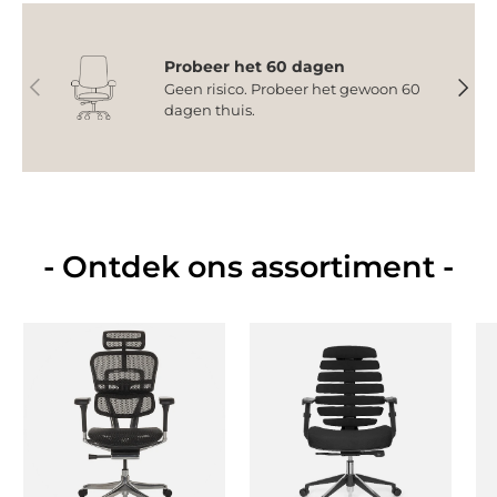
Probeer het 60 dagen
Vorige
Volge
Geen risico. Probeer het gewoon 60
dagen thuis.
- Ontdek ons assortiment -