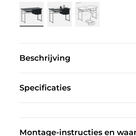
Laad afbeelding 1 in gallerij-weergave
Laad afbeelding 2 in gallerij-w
Laad afbeelding 3 in
Beschrijving
Specificaties
Montage-instructies en wa