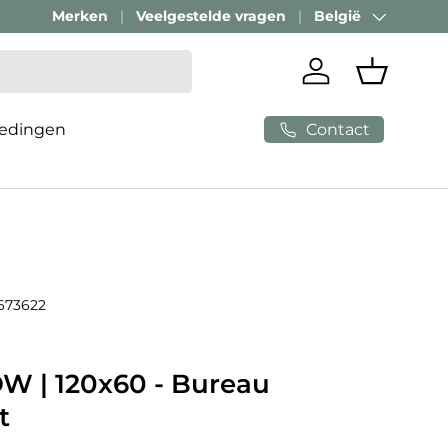
Merken
Veelgestelde vragen
België
Land/Regio
Inloggen
Mandje
Contact
edingen
673622
 | 120x60 - Bureau
t