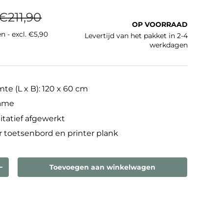
Reguliere prijs
rijs
€211,90
OP VOORRAAD
n - excl. €5,90
Levertijd van het pakket in 2-4
werkdagen
te (L x B): 120 x 60 cm
rame
itatief afgewerkt
r toetsenbord en printer plank
Toevoegen aan winkelwagen
eelheid
Verhoog de hoeveelheid