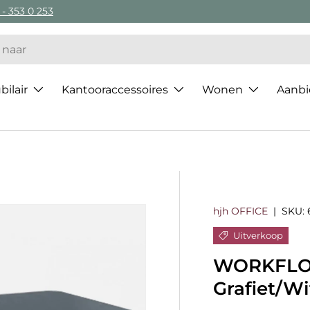
 - 353 0 253
ilair
Kantooraccessoires
Wonen
Aanbi
hjh OFFICE
|
SKU:
Uitverkoop
WORKFLOW
Grafiet/Wi