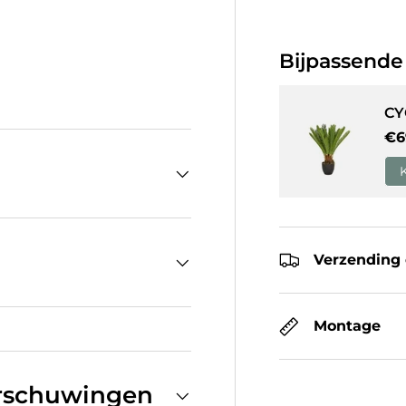
Bijpassende
eergave
 gallerij-weergave
CY
Re
€6
Verzending 
Montage
arschuwingen