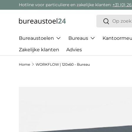
Hotline voor particuliere en zakelijke klanten:
+31 (0) 26
Ga naar inhoud
Zoeken
Zoeken
Bureaustoelen
Bureaus
Kantoormeub
Zakelijke klanten
Advies
Home
WORKFLOW | 120x60 - Bureau
Ga direct naar productinformatie