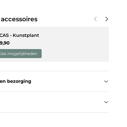
Vorige
Volgende
 accessoires
CAS - Kunstplant
guliere prijs
9,90
Kies mogelijkheden
en bezorging