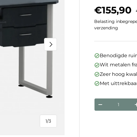
Verkoopp
€155,90
Belasting inbegrepe
verzending
Volgende
Benodigde ruim
Wit metalen f
Zeer hoog kwal
Met uittrekbaa
Aantal
Verlaag de hoev
1
/
3
van