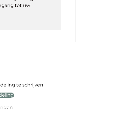
egang tot uw
eling te schrijven
deling
onden