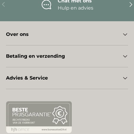
Chat met ons
Vorige
Vo
Hulp en advies
Over ons
Betaling en verzending
Advies & Service