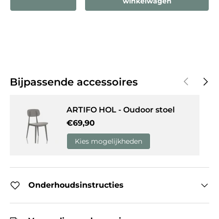
Verlaag de hoeveelheid
Verhoog de hoeveelheid
winkelwagen
Vorige
Volg
Bijpassende accessoires
ARTIFO HOL - Oudoor stoel
Reguliere prijs
€69,90
Kies mogelijkheden
Onderhoudsinstructies