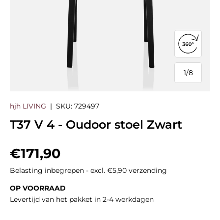
360°-we
1
/
8
van
hjh LIVING
|
SKU:
729497
T37 V 4 - Oudoor stoel Zwart
Reguliere prijs
€171,90
Belasting inbegrepen - excl. €5,90 verzending
OP VOORRAAD
Levertijd van het pakket in 2-4 werkdagen