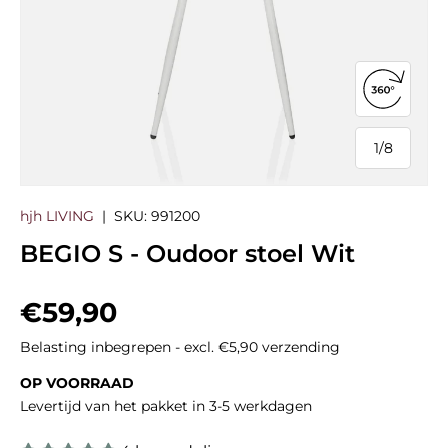
360°-we
1
/
8
van
hjh LIVING
|
SKU:
991200
BEGIO S - Oudoor stoel Wit
Reguliere prijs
€59,90
Belasting inbegrepen - excl. €5,90 verzending
OP VOORRAAD
Levertijd van het pakket in 3-5 werkdagen