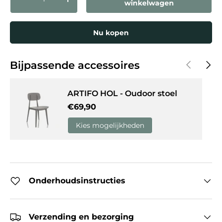
Verlaag de hoeveelheid
Verhoog de hoeveelheid
winkelwagen
Nu kopen
Vorige
Volg
Bijpassende accessoires
ARTIFO HOL - Oudoor stoel
Reguliere prijs
€69,90
Kies mogelijkheden
Onderhoudsinstructies
Verzending en bezorging