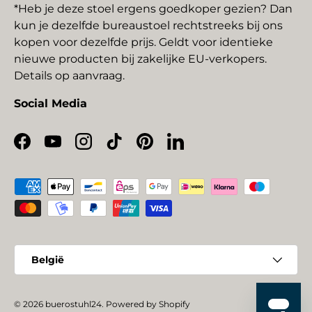
*Heb je deze stoel ergens goedkoper gezien? Dan
kun je dezelfde bureaustoel rechtstreeks bij ons
kopen voor dezelfde prijs. Geldt voor identieke
nieuwe producten bij zakelijke EU-verkopers.
Details op aanvraag.
Social Media
Facebook
YouTube
Instagram
TikTok
Pinterest
LinkedIn
Geaccepteerde betaalmethoden
Land/Regio
België
© 2026
buerostuhl24
.
Powered by Shopify