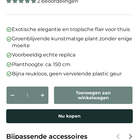
2 beoordelingen
Exotische elegantie en tropische flair voor thuis
Groenblijvende kunstmatige plant zonder enige
moeite
Voorbeeldig echte replica
Planthoogte: ca. 150 cm
Bijna reukloos, geen vervelende plastic geur
Aantal
Toevoegen aan
Verlaag de hoeveelheid
Verhoog de hoeveelheid
winkelwagen
Nu kopen
Vorige
Volg
Bijpassende accessoires