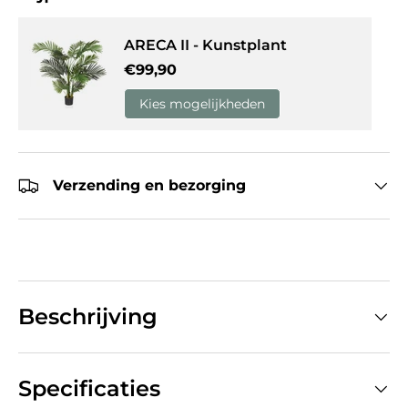
ARECA II - Kunstplant
Reguliere prijs
€99,90
Kies mogelijkheden
Verzending en bezorging
Beschrijving
Specificaties