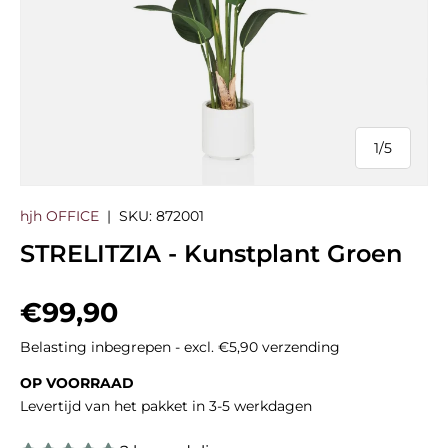
1
/
5
van
hjh OFFICE
|
SKU:
872001
STRELITZIA - Kunstplant Groen
Reguliere prijs
€99,90
Belasting inbegrepen - excl. €5,90 verzending
OP VOORRAAD
Levertijd van het pakket in 3-5 werkdagen