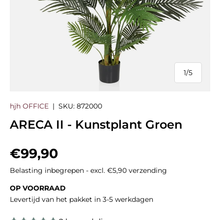
1
/
5
van
hjh OFFICE
|
SKU:
872000
ARECA II - Kunstplant Groen
Reguliere prijs
€99,90
Belasting inbegrepen - excl. €5,90 verzending
OP VOORRAAD
Levertijd van het pakket in 3-5 werkdagen