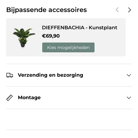
Vorige
Volg
Bijpassende accessoires
DIEFFENBACHIA - Kunstplant
Reguliere prijs
€69,90
Kies mogelijkheden
Verzending en bezorging
Montage