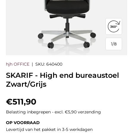
360°-we
1
/
8
van
hjh OFFICE
|
SKU:
640400
SKARIF - High end bureaustoel
Zwart/Grijs
Reguliere prijs
€511,90
Belasting inbegrepen - excl. €5,90 verzending
OP VOORRAAD
Levertijd van het pakket in 3-5 werkdagen