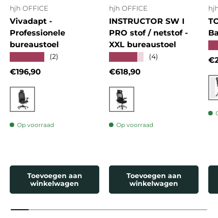
hjh OFFICE
hjh OFFICE
hj
Vivadapt -
INSTRUCTOR SW I
T
Professionele
PRO stof / netstof -
Ba
bureaustoel
XXL bureaustoel
★
★★★★★
★★★★★
(2)
(4)
Re
€2
Reguliere prijs
Reguliere prijs
€196,90
€618,90
Zwart
Zwart
Op voorraad
Op voorraad
Toevoegen aan
Toevoegen aan
winkelwagen
winkelwagen