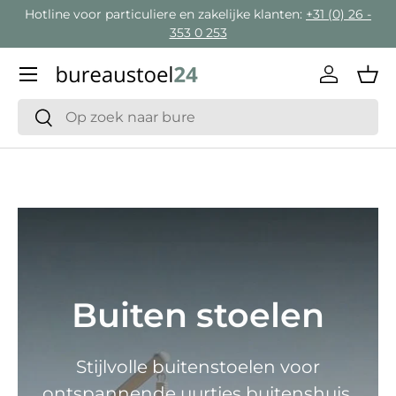
Hotline voor particuliere en zakelijke klanten:
+31 (0) 26 -
Ga naar inhoud
353 0 253
Menu
Inloggen
Man
Zoeken
Zoeken
Buiten stoelen
Stijlvolle buitenstoelen voor
ontspannende uurtjes buitenshuis.