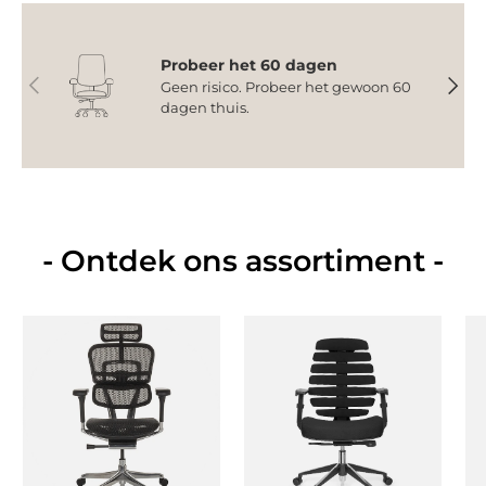
Probeer het 60 dagen
Vorige
Volge
Geen risico. Probeer het gewoon 60
dagen thuis.
- Ontdek ons assortiment -