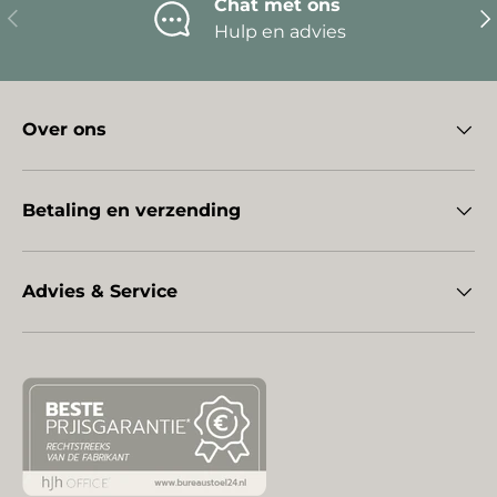
Chat met ons
Vorige
Vo
Hulp en advies
Over ons
Betaling en verzending
Advies & Service