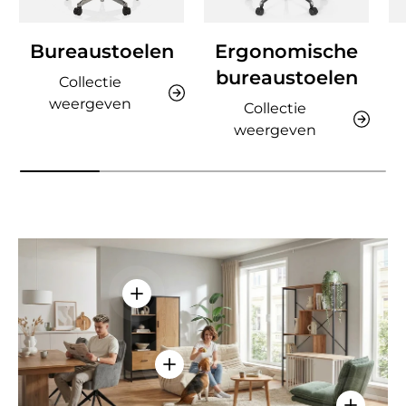
Bureaustoelen
Ergonomische
bureaustoelen
Collectie
weergeven
Collectie
weergeven
Details weergeven - AMIO H - Kantoor
Details weergeven - Sitzolo 2 - Lo
Details w