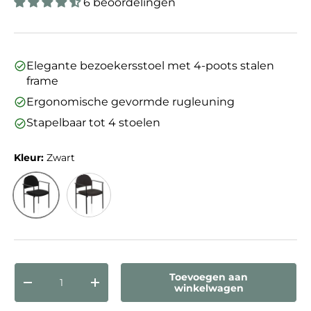
6 beoordelingen
Elegante bezoekersstoel met 4-poots stalen
frame
Ergonomische gevormde rugleuning
Stapelbaar tot 4 stoelen
Kleur:
Zwart
Zwart
Grijs
Aantal
Toevoegen aan
Verlaag de hoeveelheid
Verhoog de hoeveelheid
winkelwagen