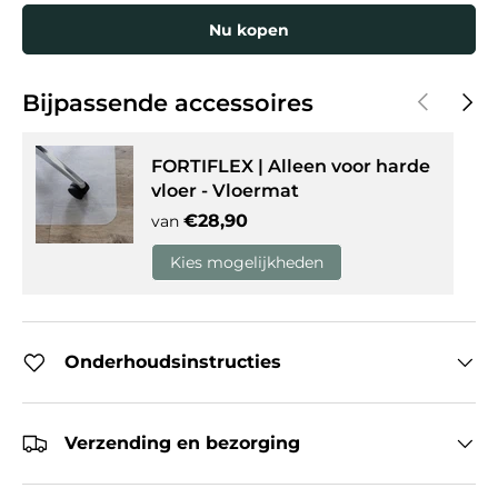
Nu kopen
Vorige
Volg
Bijpassende accessoires
FORTIFLEX | Alleen voor harde
vloer - Vloermat
Reguliere prijs
€28,90
van
Kies mogelijkheden
Onderhoudsinstructies
Verzending en bezorging