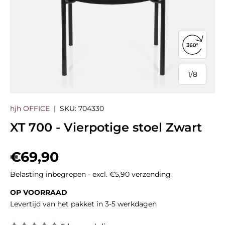
360°-we
1
/
8
van
hjh OFFICE
|
SKU:
704330
XT 700 - Vierpotige stoel Zwart
Reguliere prijs
€69,90
Belasting inbegrepen - excl. €5,90 verzending
OP VOORRAAD
Levertijd van het pakket in 3-5 werkdagen