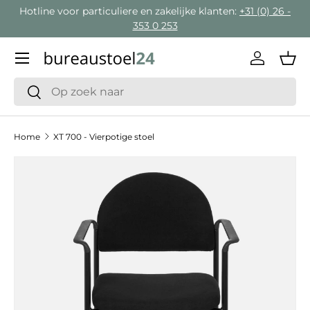
Hotline voor particuliere en zakelijke klanten:
+31 (0) 26 -
Ga naar inhoud
353 0 253
Menu
Inloggen
Man
Zoeken
Zoeken
Home
XT 700 - Vierpotige stoel
Ga direct naar productinformatie