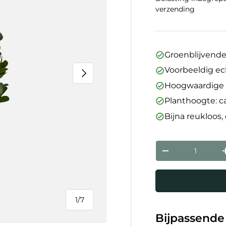
verzending
Groenblijvende
Voorbeeldig ec
Volgende
Hoogwaardige 
Planthoogte: c
Bijna reukloos,
Aantal
Verlaag de hoev
1
/
7
van
Bijpassende