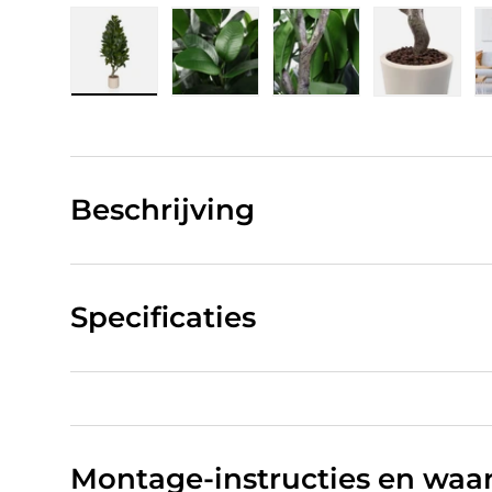
Laad afbeelding 1 in gallerij-weergave
Laad afbeelding 2 in gallerij-w
Laad afbeelding 3 in
Laad afb
Beschrijving
Specificaties
Montage-instructies en wa