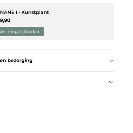
NANE I - Kunstplant
guliere prijs
9,90
weergave
Kies mogelijkheden
en bezorging