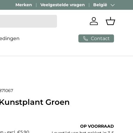
Merken
Veelgestelde vragen
België
Land/Regio
Inloggen
Mandje
Contact
edingen
871067
 Kunstplant Groen
e prijs
OP VOORRAAD
n - excl. €5,90