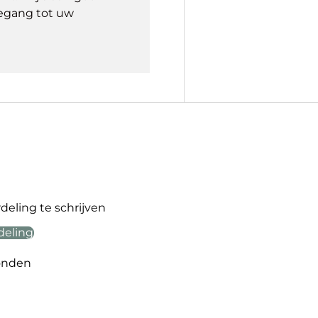
egang tot uw
eling te schrijven
deling
onden