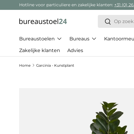
Hotline voor particuliere en zakelijke klanten:
+31 (0) 26
Ga naar inhoud
Zoeken
Zoeken
Bureaustoelen
Bureaus
Kantoormeub
Zakelijke klanten
Advies
Home
Garcinia - Kunstplant
Ga direct naar productinformatie