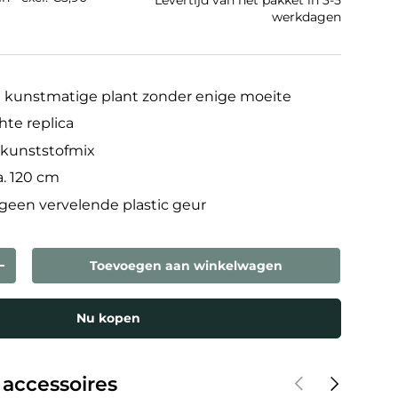
Levertijd van het pakket in 3-5
werkdagen
 kunstmatige plant zonder enige moeite
hte replica
kunststofmix
a. 120 cm
 geen vervelende plastic geur
Toevoegen aan winkelwagen
eelheid
Verhoog de hoeveelheid
Nu kopen
Vorige
Volgende
 accessoires