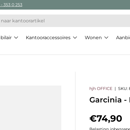
 - 353 0 253
ilair
Kantooraccessoires
Wonen
Aanbi
hjh OFFICE
|
SKU:
Garcinia -
Regulier
€74,90
Belasting inbegrepe