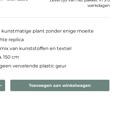
Levertijd van het pakket in 3-5
werkdagen
 kunstmatige plant zonder enige moeite
hte replica
ix van kunststoffen en textiel
a. 150 cm
 geen vervelende plastic geur
Toevoegen aan winkelwagen
eelheid
Verhoog de hoeveelheid