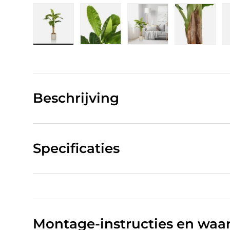
Laad afbeelding 1 in gallerij-weergave
Laad afbeelding 2 in gallerij-w
Laad afbeelding 3 in
Laad afb
Beschrijving
Specificaties
Montage-instructies en wa