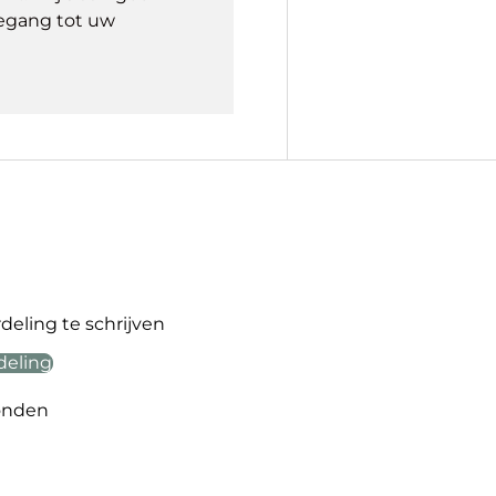
egang tot uw
eling te schrijven
deling
onden