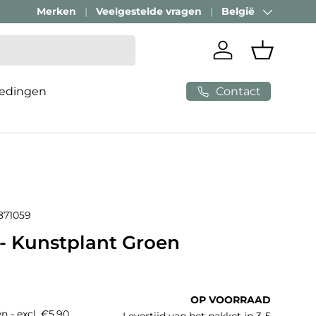
Merken
Veelgestelde vragen
België
Land/Regio
Inloggen
Mandje
Contact
edingen
871059
- Kunstplant Groen
e prijs
OP VOORRAAD
n - excl. €5,90