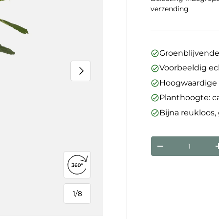
verzending
Groenblijvende
Voorbeeldig ec
Volgende
Hoogwaardige m
Planthoogte: c
Bijna reukloos,
Aantal
Verlaag de hoev
360°-weergave openen
1
/
8
van