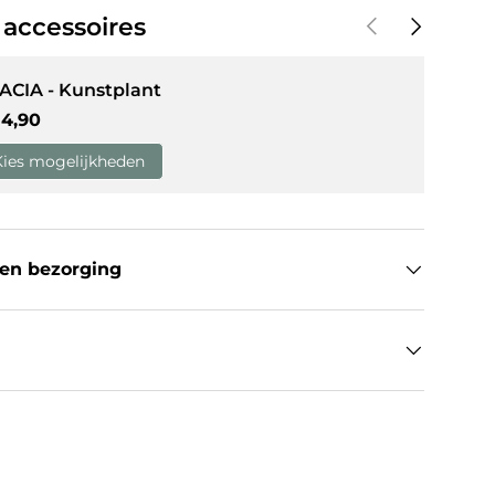
Vorige
Volgende
 accessoires
ACIA - Kunstplant
weergave
in gallerij-weergave
guliere prijs
14,90
Kies mogelijkheden
en bezorging