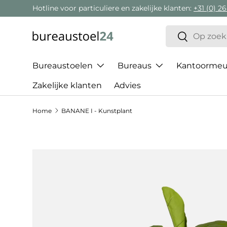
Hotline voor particuliere en zakelijke klanten:
+31 (0) 26
Ga naar inhoud
Zoeken
Zoeken
Bureaustoelen
Bureaus
Kantoormeub
Zakelijke klanten
Advies
Home
BANANE I - Kunstplant
Ga direct naar productinformatie