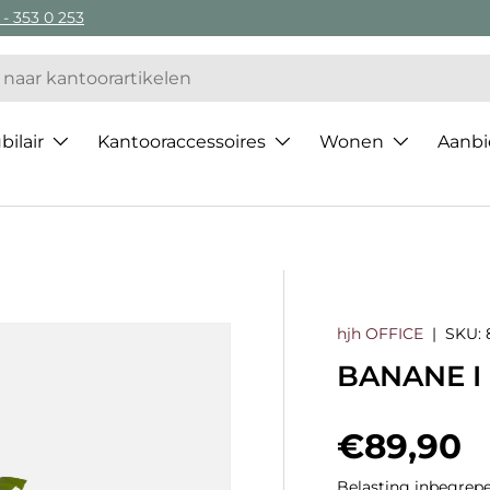
 - 353 0 253
ilair
Kantooraccessoires
Wonen
Aanbi
hjh OFFICE
|
SKU:
BANANE I 
Regulier
€89,90
Belasting inbegrepe