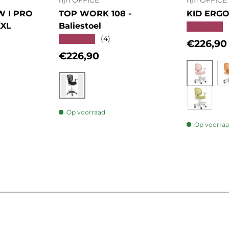
hjh OFFICE
hjh OFFICE
W I PRO
TOP WORK 108 -
KID ERGO 
XXL
Baliestoel
★★★★★
★★★★★
(4)
Regulier
€226,90
Reguliere prijs
€226,90
s
Roze
Zwart
Op voorraad
Groen
Op voorra