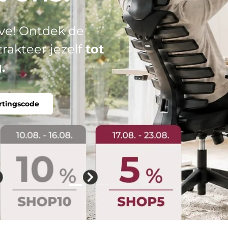
el: jouw perfecte
tabel, individueel.
Dia laden 2 van 4
Dia laden 1 van 4
Dia laden 3 van 4
Dia laden 4 van 4