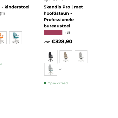
hjh OFFICE
MyB
- kinderstoel
Skandis Pro | met
ERG
hoofdsteun -
Fra
(11)
Professionele
Pro
e prijs
bureaustoel
bur
★★★★★
★★
(3)
Reguliere prijs
Reg
€328,90
€1
van
Oranje
Blauw
Zwart
ad
Beige
Grijs
+1
Mint
Op voorraad
Op