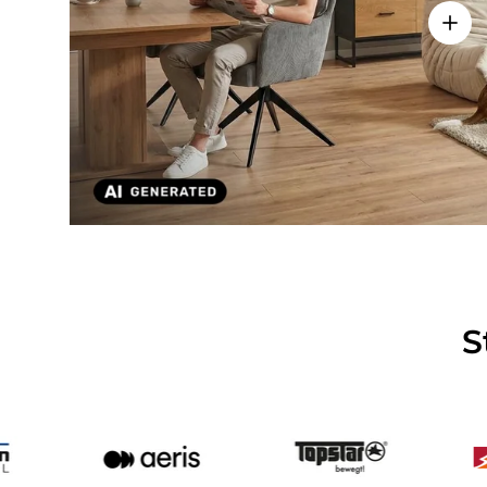
Detai
S