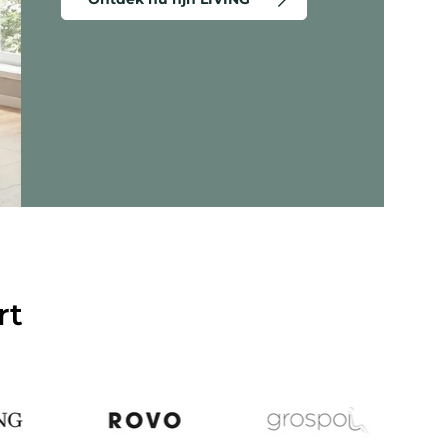
eergeven - Criss-Cross 20 - Lounge stoel
rt