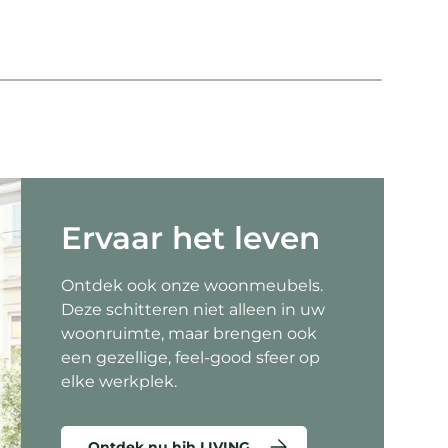
Co
Ervaar het leven
Ontdek ook onze woonmeubels.
Deze schitteren niet alleen in uw
woonruimte, maar brengen ook
een gezellige, feel-good sfeer op
elke werkplek.
Ontdek nu hjh LIVING