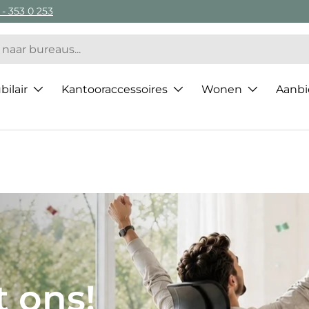
 - 353 0 253
ilair
Kantooraccessoires
Wonen
Aanbi
 van