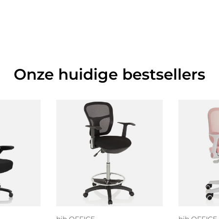
Onze huidige bestsellers
 aan
Toevoegen aan
gen
winkelwagen
Kies 