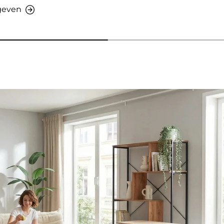
rgeven
ven - AMIO H - Kantoorkast