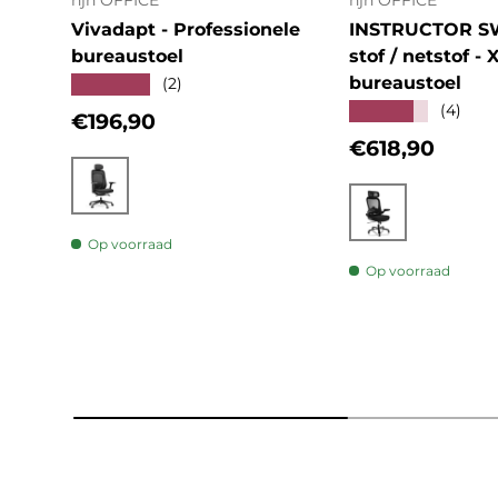
hjh OFFICE
hjh OFFICE
Vivadapt - Professionele
INSTRUCTOR S
bureaustoel
stof / netstof - 
bureaustoel
★★★★★
(2)
★★★★★
(4)
Reguliere prijs
€196,90
Reguliere prij
€618,90
Zwart
Zwart
Op voorraad
Op voorraad