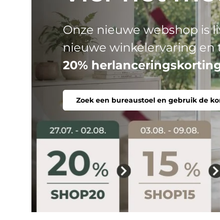
HJH
Drie productlijnen, één do
stoel. Ergonomisch, comfor
Zoek een bureaustoel