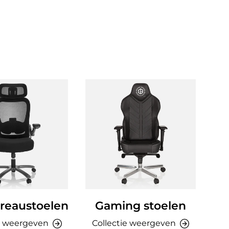
reaustoelen
Gaming stoelen
Ki
e weergeven
Collectie weergeven