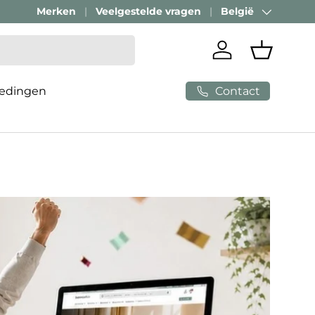
Merken
Veelgestelde vragen
België
Land/Regio
Inloggen
Mandje
Contact
edingen