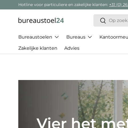
Hotline voor particuliere en zakelijke klanten:
+31 (0) 26
Ga naar inhoud
Zoeken
Zoeken
Bureaustoelen
Bureaus
Kantoormeub
Zakelijke klanten
Advies
Het beste