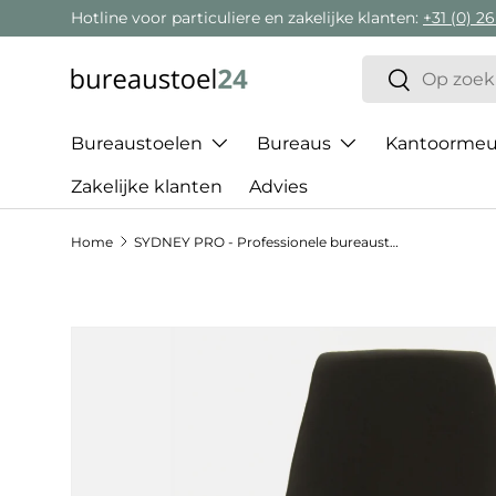
Hotline voor particuliere en zakelijke klanten:
+31 (0) 26
Ga naar inhoud
Zoeken
Zoeken
Bureaustoelen
Bureaus
Kantoormeub
Zakelijke klanten
Advies
Home
SYDNEY PRO - Professionele bureaustoel
Ga direct naar productinformatie