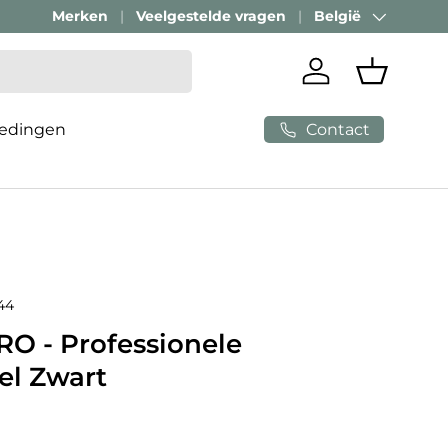
Merken
Veelgestelde vragen
België
Land/Regio
Inloggen
Mandje
Contact
edingen
44
O - Professionele
el Zwart
e prijs