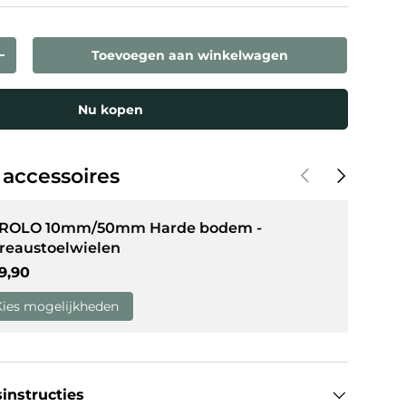
Toevoegen aan winkelwagen
eelheid
Verhoog de hoeveelheid
weergave
in gallerij-weergave
Nu kopen
Vorige
Volgende
 accessoires
 ROLO 10mm/50mm Harde bodem -
reaustoelwielen
guliere prijs
9,90
Kies mogelijkheden
instructies