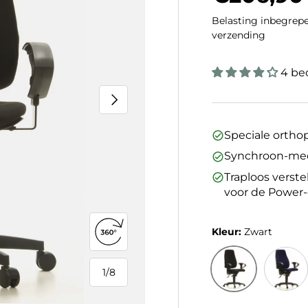
Belasting inbegrepe
verzending
4 be
Volgende
Speciale ortho
Synchroon-me
Traploos verst
voor de Power-
Kleur:
Zwart
360°-weergave openen
1
/
8
van
Zwart
Donker