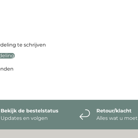
eling te schrijven
deling
onden
Bekijk de bestelstatus
Retour/klacht
Updates en volgen
Alles wat u moe