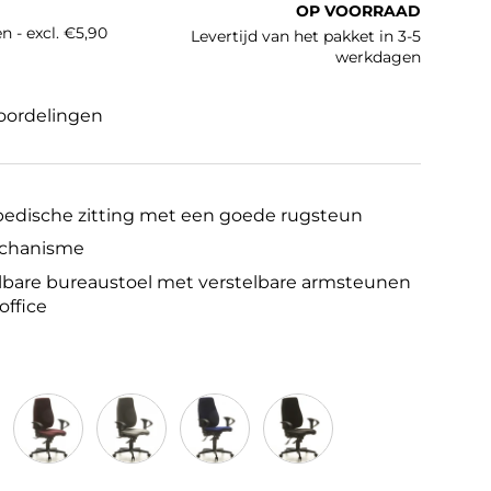
OP VOORRAAD
n - excl. €5,90
Levertijd van het pakket in 3-5
werkdagen
oordelingen
pedische zitting met een goede rugsteun
chanisme
elbare bureaustoel met verstelbare armsteunen
office
blauw
Donkerrood
Lichtgrijs
Blauw
Antraciet