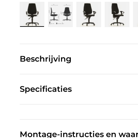
Laad afbeelding 1 in gallerij-weergave
Laad afbeelding 2 in gallerij-w
Laad afbeelding 3 in
Laad afb
Beschrijving
Specificaties
Montage-instructies en wa