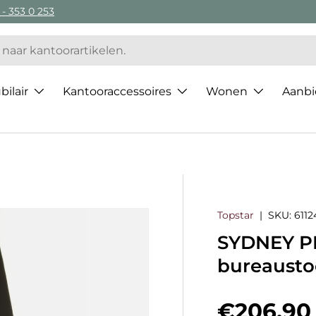
 - 353 0 253
ilair
Kantooraccessoires
Wonen
Aanbi
Topstar
|
SKU:
6112
SYDNEY PR
bureausto
Regulier
€206,90