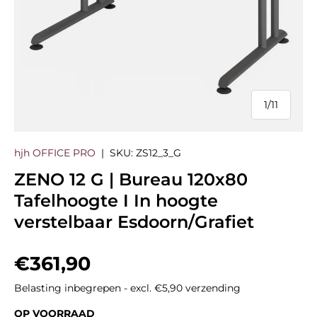
1
/
11
van
hjh OFFICE PRO
|
SKU:
ZS12_3_G
ZENO 12 G | Bureau 120x80
Tafelhoogte I In hoogte
verstelbaar Esdoorn/Grafiet
Reguliere prijs
€361,90
Belasting inbegrepen - excl. €5,90 verzending
OP VOORRAAD