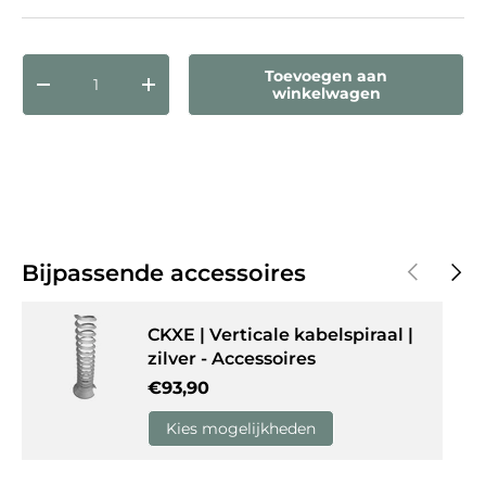
Aantal
Toevoegen aan
Verlaag de hoeveelheid
Verhoog de hoeveelheid
winkelwagen
Vorige
Volg
Bijpassende accessoires
CKXE | Verticale kabelspiraal |
zilver - Accessoires
Reguliere prijs
€93,90
Kies mogelijkheden