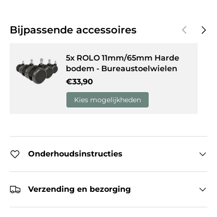
Vorige
Volg
Bijpassende accessoires
5x ROLO 11mm/65mm Harde
bodem - Bureaustoelwielen
Reguliere prijs
€33,90
Kies mogelijkheden
Onderhoudsinstructies
Verzending en bezorging