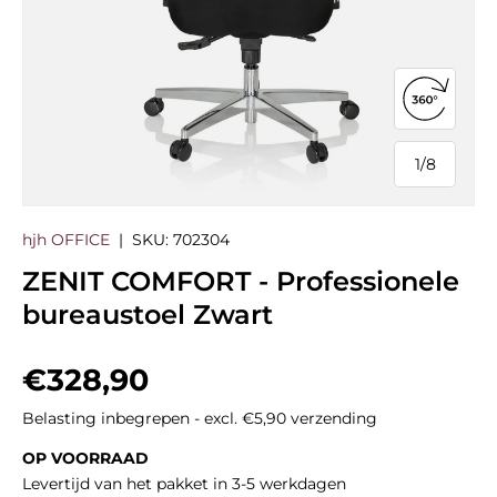
360°-we
1
/
8
van
hjh OFFICE
|
SKU:
702304
ZENIT COMFORT - Professionele
bureaustoel Zwart
Reguliere prijs
€328,90
Belasting inbegrepen - excl. €5,90 verzending
OP VOORRAAD
Levertijd van het pakket in 3-5 werkdagen