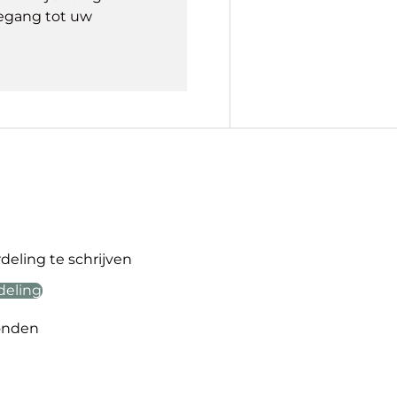
egang tot uw
eling te schrijven
deling
onden