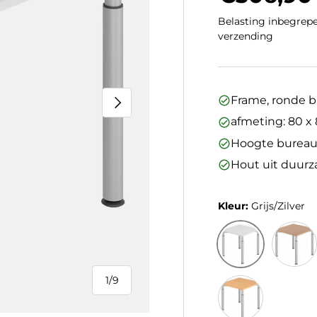
Belasting inbegrepe
verzending
Volgende
Frame, ronde bu
afmeting: 80 x
Hoogte bureaub
Hout uit duur
Kleur:
Grijs/Zilver
Grijs/Zilver
Walnoot
1
/
9
van