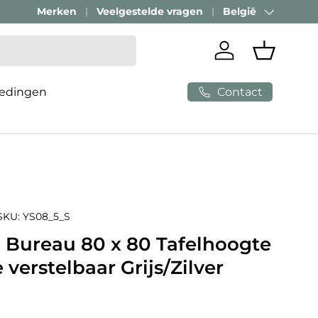
Merken
Veelgestelde vragen
België
Land/Regio
Inloggen
Mandje
Contact
edingen
SKU:
YS08_5_S
| Bureau 80 x 80 Tafelhoogte
 verstelbaar Grijs/Zilver
e prijs