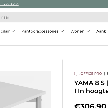
 - 353 0 253
ilair
Kantooraccessoires
Wonen
Aanbi
hjh OFFICE PRO
|
YAMA 8 S 
I In hoogte
Regulier
€306,90