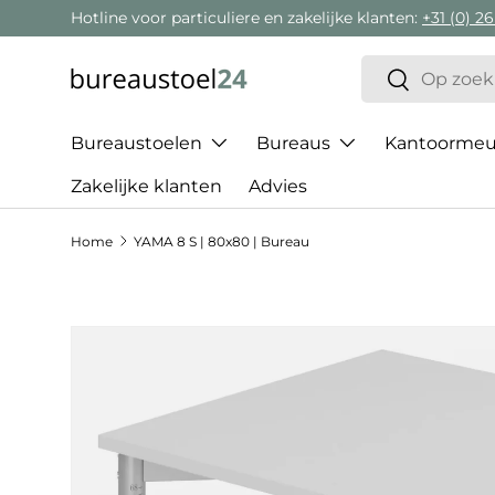
Hotline voor particuliere en zakelijke klanten:
+31 (0) 26
Ga naar inhoud
Zoeken
Zoeken
Bureaustoelen
Bureaus
Kantoormeub
Zakelijke klanten
Advies
Home
YAMA 8 S | 80x80 | Bureau
Ga direct naar productinformatie