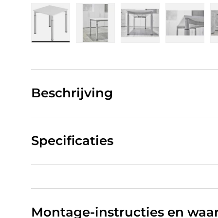
Laad afbeelding 1 in gallerij-weergave
Laad afbeelding 2 in gallerij-w
Laad afbeelding 3 in
Laad afb
Beschrijving
Specificaties
Montage-instructies en wa