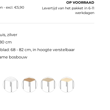
OP VOORRAAD
n - excl. €5,90
Levertijd van het pakket in 6-11
werkdagen
is, zilver
 80 cm
lad: 68 - 82 cm, in hoogte verstelbaar
zame bosbouw
/Zilver
Wit/Zilver
Essen-Eik/Zilver
Eiken/Zilver
Esdoorn/Zilver