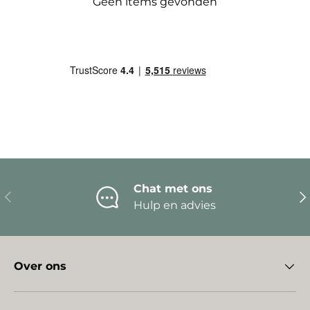
Geen items gevonden
Chat met ons
Vorige
Vo
Hulp en advies
Over ons