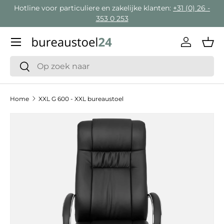
Hotline voor particuliere en zakelijke klanten:
+31 (0) 26 -
Ga naar inhoud
353 0 253
Menu
Inloggen
Man
Zoeken
Zoeken
Home
XXL G 600 - XXL bureaustoel
Ga direct naar productinformatie