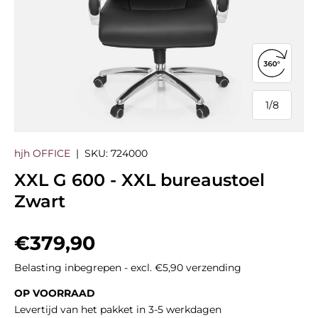
360°-we
1
/
8
van
hjh OFFICE
|
SKU:
724000
XXL G 600 - XXL bureaustoel
Zwart
Reguliere prijs
€379,90
Belasting inbegrepen - excl. €5,90 verzending
OP VOORRAAD
Levertijd van het pakket in 3-5 werkdagen