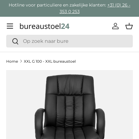
Hotline voor particuliere en zakelijke klanten:
+31 (0) 26 -
Ga naar inhoud
353 0 253
Menu
Inloggen
Man
Zoeken
Zoeken
Home
XXL G 100 - XXL bureaustoel
Ga direct naar productinformatie