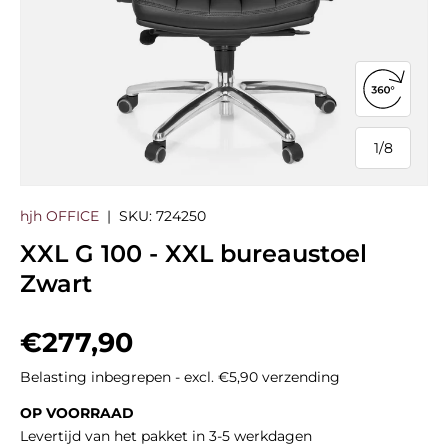
360°-we
1
/
8
van
hjh OFFICE
|
SKU:
724250
XXL G 100 - XXL bureaustoel
Zwart
Reguliere prijs
€277,90
Belasting inbegrepen - excl. €5,90 verzending
OP VOORRAAD
Levertijd van het pakket in 3-5 werkdagen