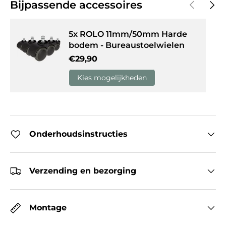
Vorige
Volg
Bijpassende accessoires
5x ROLO 11mm/50mm Harde
bodem - Bureaustoelwielen
Reguliere prijs
€29,90
Kies mogelijkheden
Onderhoudsinstructies
Verzending en bezorging
Montage