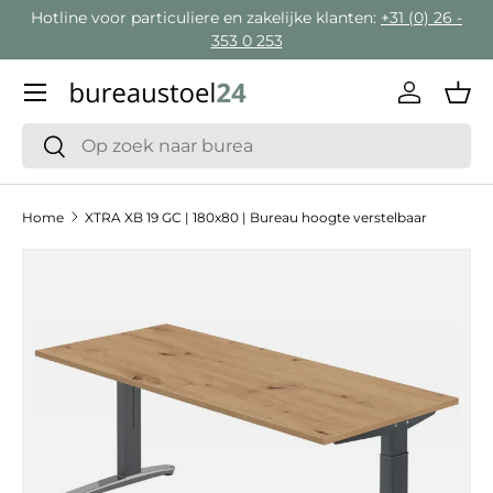
Hotline voor particuliere en zakelijke klanten:
+31 (0) 26 -
Ga naar inhoud
353 0 253
Menu
Inloggen
Man
Zoeken
Zoeken
Home
XTRA XB 19 GC | 180x80 | Bureau hoogte verstelbaar
Ga direct naar productinformatie