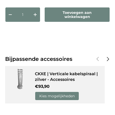
Aantal
Toevoegen aan
Verlaag de hoeveelheid
Verhoog de hoeveelheid
winkelwagen
Vorige
Volg
Bijpassende accessoires
CKXE | Verticale kabelspiraal |
zilver - Accessoires
Reguliere prijs
€93,90
Kies mogelijkheden