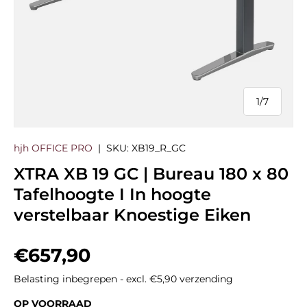
1
/
7
van
hjh OFFICE PRO
|
SKU:
XB19_R_GC
XTRA XB 19 GC | Bureau 180 x 80
Tafelhoogte I In hoogte
verstelbaar Knoestige Eiken
Reguliere prijs
€657,90
Belasting inbegrepen - excl. €5,90 verzending
OP VOORRAAD