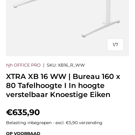
1
/
7
van
hjh OFFICE PRO
|
SKU:
XB16_R_WW
XTRA XB 16 WW | Bureau 160 x
80 Tafelhoogte I In hoogte
verstelbaar Knoestige Eiken
Reguliere prijs
€635,90
Belasting inbegrepen - excl. €5,90 verzending
OP VOORRAAD