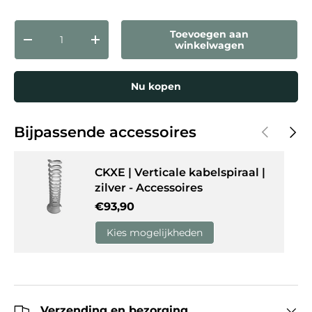
Aantal
Toevoegen aan
Verlaag de hoeveelheid
Verhoog de hoeveelheid
winkelwagen
Nu kopen
Vorige
Volg
Bijpassende accessoires
CKXE | Verticale kabelspiraal |
zilver - Accessoires
Reguliere prijs
€93,90
Kies mogelijkheden
Verzending en bezorging