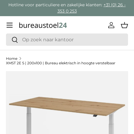
Hotline voor particuliere en zakelijke klanten:
+31 (0) 26 -
Ga naar inhoud
353 0 253
Menu
Inloggen
Man
Zoeken
Zoeken
Home
XMST 2E S | 200x100 | Bureau elektrisch in hoogte verstelbaar
Ga direct naar productinformatie