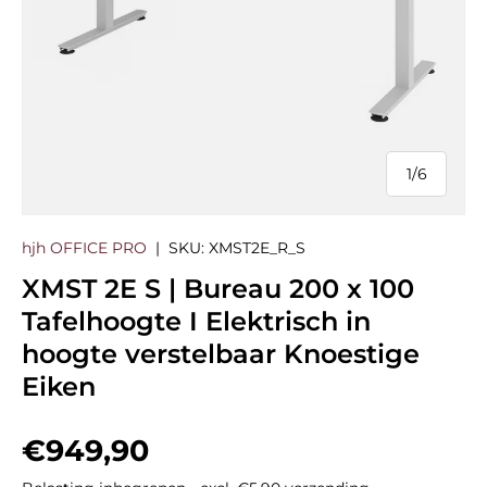
1
/
6
van
hjh OFFICE PRO
|
SKU:
XMST2E_R_S
XMST 2E S | Bureau 200 x 100
Tafelhoogte I Elektrisch in
hoogte verstelbaar Knoestige
Eiken
Reguliere prijs
€949,90