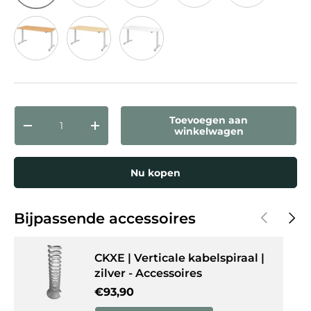
Knoestige Eiken
Eiken
Grijs
Grafiet
Walnoot
Beuken
Esdoorn
Wit
Aantal
Toevoegen aan
Verlaag de hoeveelheid
Verhoog de hoeveelheid
winkelwagen
Nu kopen
Vorige
Volg
Bijpassende accessoires
CKXE | Verticale kabelspiraal |
zilver - Accessoires
Reguliere prijs
€93,90