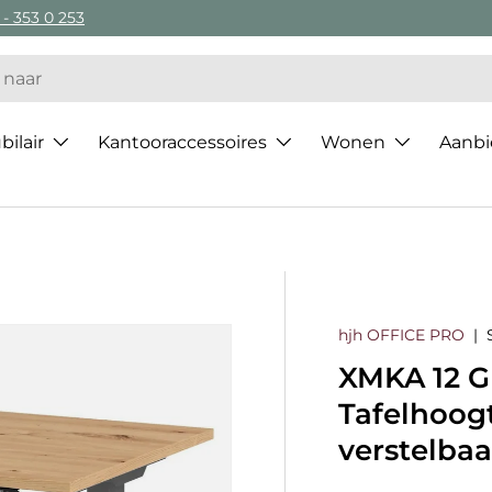
 - 353 0 253
ilair
Kantooraccessoires
Wonen
Aanbi
hjh OFFICE PRO
|
XMKA 12 G
Tafelhoogt
verstelbaa