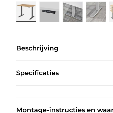
Laad afbeelding 1 in gallerij-weergave
Laad afbeelding 2 in gallerij-w
Laad afbeelding 3 in
Laad afb
Beschrijving
Specificaties
Montage-instructies en wa