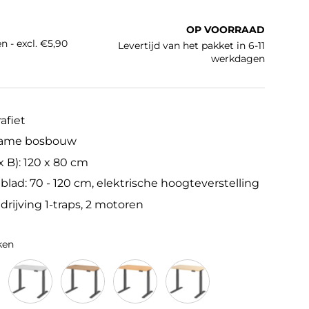
e prijs
OP VOORRAAD
n - excl. €5,90
Levertijd van het pakket in 6-11
werkdagen
afiet
zame bosbouw
 B): 120 x 80 cm
lad: 70 - 120 cm, elektrische hoogteverstelling
drijving 1-traps, 2 motoren
ken