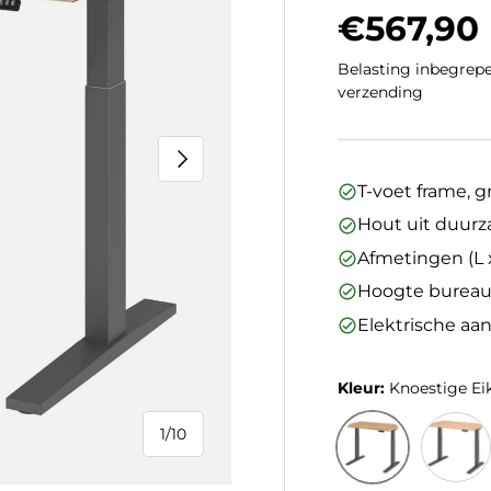
Regulier
€567,90
Belasting inbegrepe
verzending
Volgende
T-voet frame, gr
Hout uit duur
Afmetingen (L x
Hoogte bureaub
Elektrische aan
Kleur:
Knoestige Ei
1
/
10
van