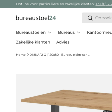
Hotline voor particuliere en zakelijke klanten:
+31 (0) 26
Ga naar inhoud
Zoeken
Zoeken
Bureaustoelen
Bureaus
Kantoormeub
Zakelijke klanten
Advies
Home
XMKA 12 G | 120x80 | Bureau elektrisch in hoogte verstelbaar
Ga direct naar productinformatie