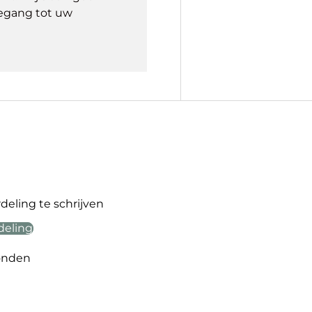
egang tot uw
eling te schrijven
deling
onden