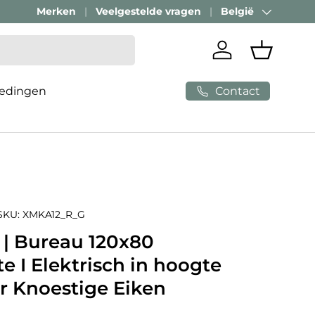
Merken
Veelgestelde vragen
België
Land/Regio
Inloggen
Mandje
Contact
edingen
SKU:
XMKA12_R_G
 | Bureau 120x80
e I Elektrisch in hoogte
r Knoestige Eiken