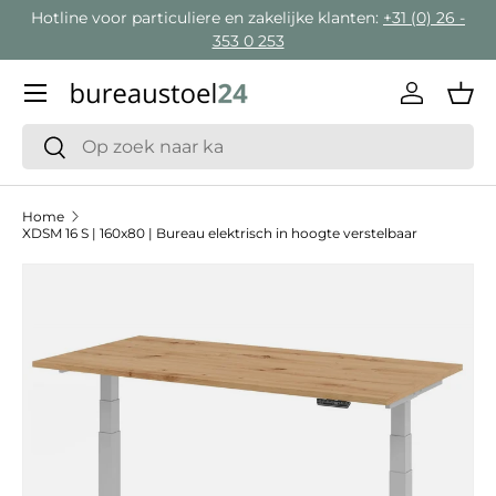
Hotline voor particuliere en zakelijke klanten:
+31 (0) 26 -
Ga naar inhoud
353 0 253
Menu
Inloggen
Man
Zoeken
Zoeken
Home
XDSM 16 S | 160x80 | Bureau elektrisch in hoogte verstelbaar
Ga direct naar productinformatie