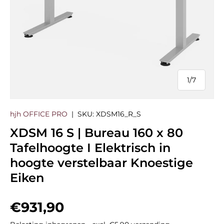
1
/
7
van
hjh OFFICE PRO
|
SKU:
XDSM16_R_S
XDSM 16 S | Bureau 160 x 80
Tafelhoogte I Elektrisch in
hoogte verstelbaar Knoestige
Eiken
Reguliere prijs
€931,90