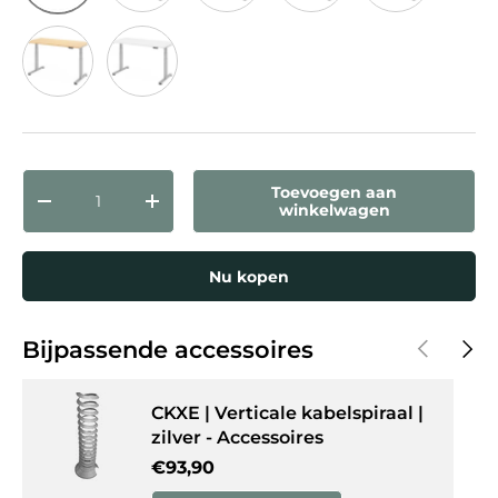
Knoestige Eiken
Eiken
Grijs
Walnoot
Beuken
Esdoorn
Wit
Aantal
Toevoegen aan
Verlaag de hoeveelheid
Verhoog de hoeveelheid
winkelwagen
Nu kopen
Vorige
Volg
Bijpassende accessoires
CKXE | Verticale kabelspiraal |
zilver - Accessoires
Reguliere prijs
€93,90