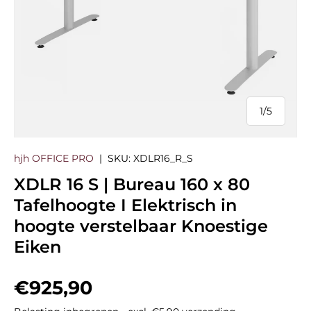
1
/
5
van
hjh OFFICE PRO
|
SKU:
XDLR16_R_S
XDLR 16 S | Bureau 160 x 80
Tafelhoogte I Elektrisch in
hoogte verstelbaar Knoestige
Eiken
Reguliere prijs
€925,90