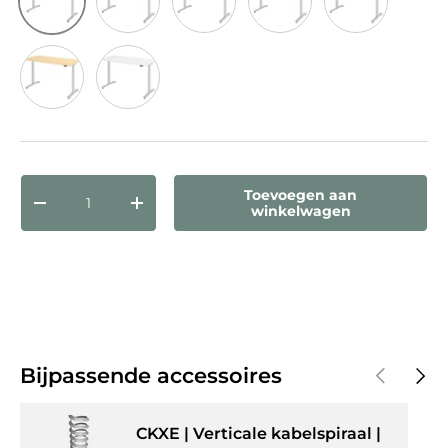
Knoestige Eiken
Eiken
Grijs
Walnoot
Beuken
Esdoorn
Wit
Aantal
Toevoegen aan
Verlaag de hoeveelheid
Verhoog de hoeveelheid
winkelwagen
Vorige
Volg
Bijpassende accessoires
CKXE | Verticale kabelspiraal |