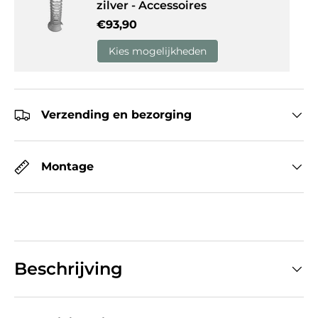
zilver - Accessoires
Reguliere prijs
€93,90
Kies mogelijkheden
Verzending en bezorging
Montage
Beschrijving