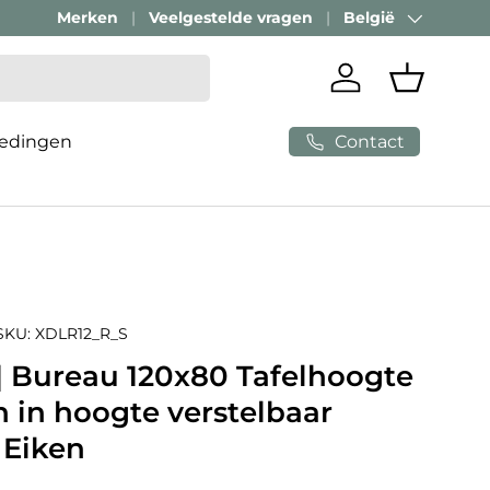
Merken
Veelgestelde vragen
België
Land/Regio
Inloggen
Mandje
Contact
edingen
SKU:
XDLR12_R_S
 | Bureau 120x80 Tafelhoogte
ch in hoogte verstelbaar
 Eiken