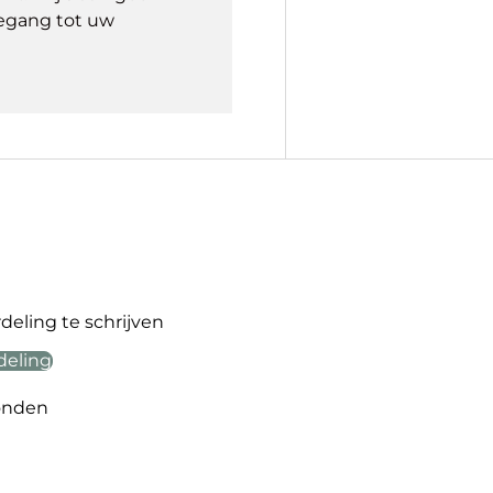
egang tot uw
eling te schrijven
deling
onden