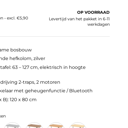
e prijs
OP VOORRAAD
n - excl. €5,90
Levertijd van het pakket in 6-11
werkdagen
zame bosbouw
nde hefkolom, zilver
afel: 63 – 127 cm, elektrisch in hoogte
drijving 2-traps, 2 motoren
elaar met geheugenfunctie / Bluetooth
 B): 120 x 80 cm
ken