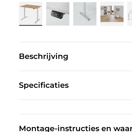
Laad afbeelding 1 in gallerij-weergave
Laad afbeelding 2 in gallerij-w
Laad afbeelding 3 in
Laad afb
Beschrijving
Specificaties
Montage-instructies en wa