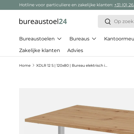
Hotline voor particuliere en zakelijke klanten:
+31 (0) 26
Ga naar inhoud
Zoeken
Zoeken
Bureaustoelen
Bureaus
Kantoormeub
Zakelijke klanten
Advies
Home
XDLR 12 S | 120x80 | Bureau elektrisch in hoogte verstelbaar
Ga direct naar productinformatie