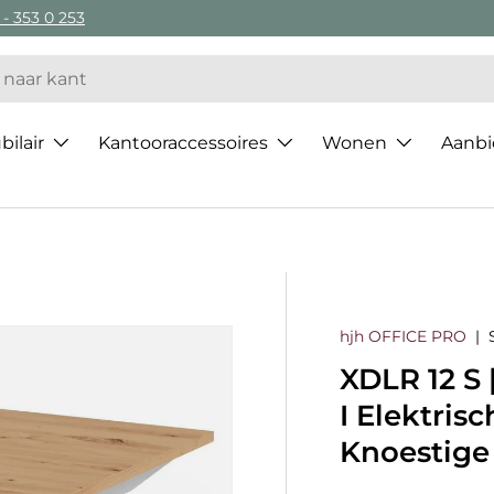
 - 353 0 253
ilair
Kantooraccessoires
Wonen
Aanbi
hjh OFFICE PRO
|
XDLR 12 S
I Elektris
Knoestige