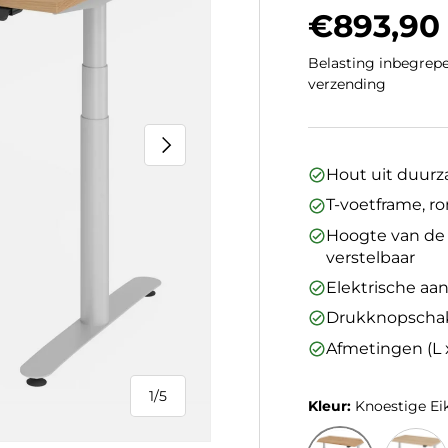
Regulier
€893,90
Belasting inbegrepe
verzending
Volgende
Hout uit duur
T-voetframe, ro
Hoogte van de t
verstelbaar
Elektrische aan
Drukknopschak
Afmetingen (L x
1
/
5
Kleur:
Knoestige Ei
van