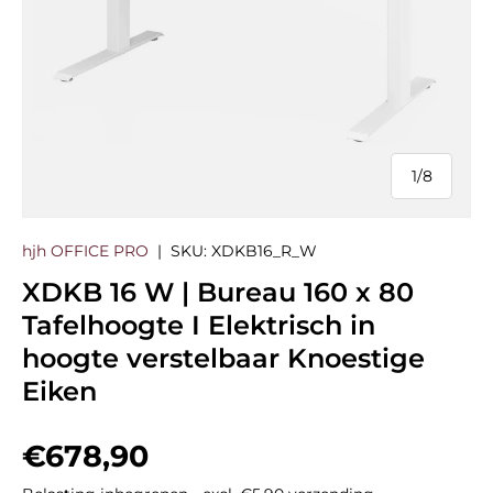
1
/
8
van
hjh OFFICE PRO
|
SKU:
XDKB16_R_W
XDKB 16 W | Bureau 160 x 80
Tafelhoogte I Elektrisch in
hoogte verstelbaar Knoestige
Eiken
Reguliere prijs
€678,90