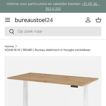
Hotline voor particuliere en zakelijke klanten:
+31 (0) 26 -
Ga naar inhoud
353 0 253
Menu
Inloggen
Man
Zoeken
Zoeken
Home
XDKB 16 W | 160x80 | Bureau elektrisch in hoogte verstelbaar
Ga direct naar productinformatie