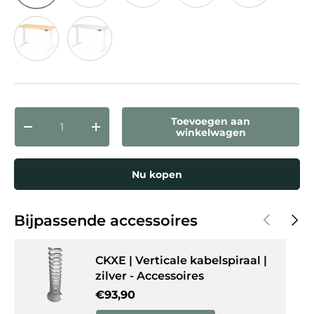
Knoestige Eiken
Eiken
Grijs
Walnoot
Beuken
Esdoorn
Wit
Aantal
Toevoegen aan
Verlaag de hoeveelheid
Verhoog de hoeveelheid
winkelwagen
Nu kopen
Vorige
Volg
Bijpassende accessoires
CKXE | Verticale kabelspiraal |
zilver - Accessoires
Reguliere prijs
€93,90