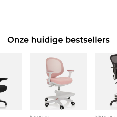
Onze huidige bestsellers
 aan
Toe
gen
Kies mogelijkheden
wi