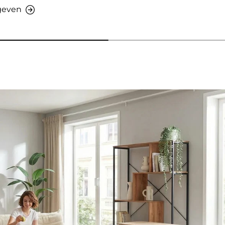
rgeven
ven - AMIO H - Kantoorkast