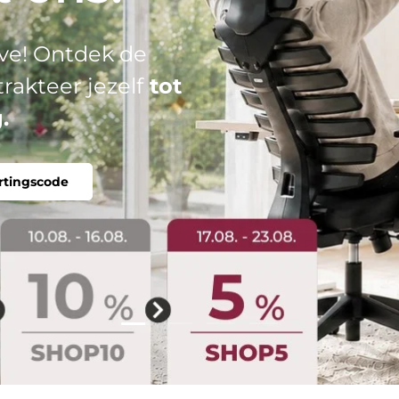
el: jouw perfecte
tabel, individueel.
Dia laden 2 van 4
Dia laden 1 van 4
Dia laden 3 van 4
Dia laden 4 van 4