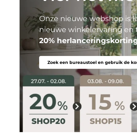
HJH
Drie productlijnen, één do
stoel. Ergonomisch, comfor
Zoek een bureaustoel