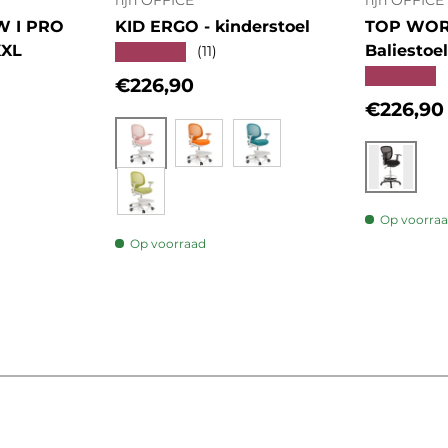
hjh OFFICE
hjh OFFICE
W I PRO
KID ERGO - kinderstoel
TOP WORK
XXL
Baliestoel
★★★★★
(11)
★★★★★
Reguliere prijs
€226,90
Regulier
€226,90
s
Roze
Oranje
Blauw
Zwart
Groen
Op voorra
Op voorraad