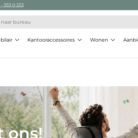
 - 353 0 253
ilair
Kantooraccessoires
Wonen
Aanbi
 van