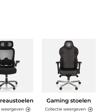
reaustoelen
Gaming stoelen
Ki
e weergeven
Collectie weergeven