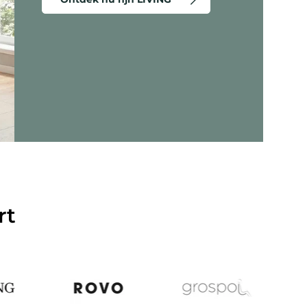
eergeven - Criss-Cross 20 - Lounge stoel
rt