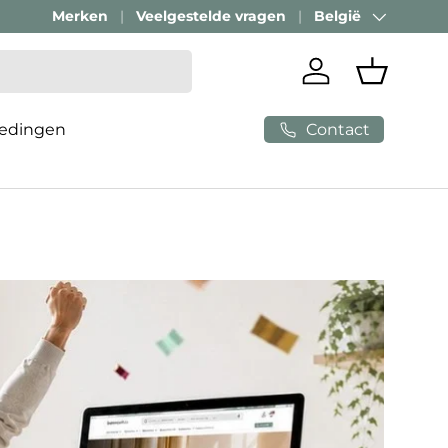
Merken
Veelgestelde vragen
België
Land/Regio
Inloggen
Mandje
Contact
edingen