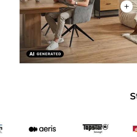
Detai
S