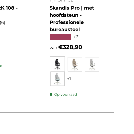
hjh OFFICE
hjh 
 108 -
Skandis Pro | met
KID
hoofdsteun -
Kin
Professionele
★★
(6)
bureaustoel
e prijs
Reg
€1
★★★★★
(6)
Reguliere prijs
€328,90
van
ad
Zwart
Beige
Grijs
+1
Op
Mint
Op voorraad