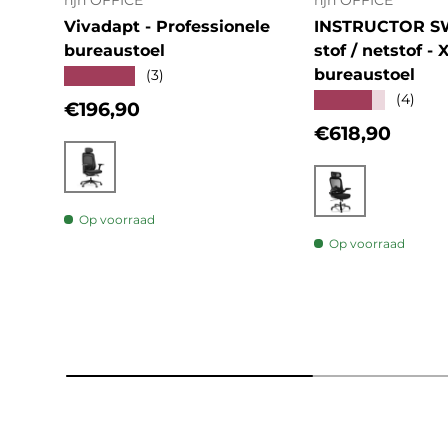
hjh OFFICE
hjh OFFICE
Vivadapt - Professionele
INSTRUCTOR S
bureaustoel
stof / netstof - 
bureaustoel
★★★★★
(3)
★★★★★
(4)
Reguliere prijs
€196,90
Reguliere prij
€618,90
Zwart
Zwart
Op voorraad
Op voorraad