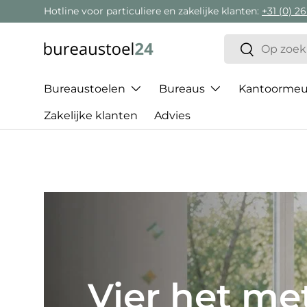
Hotline voor particuliere en zakelijke klanten:
+31 (0) 26
Ga naar inhoud
Zoeken
Zoeken
Bureaustoelen
Bureaus
Kantoormeub
Zakelijke klanten
Advies
Het beste