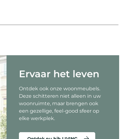
Co
Ervaar het leven
Ontdek ook onze woonmeubels.
Deze schitteren niet alleen in uw
woonruimte, maar brengen ook
een gezellige, feel-good sfeer op
elke werkplek.
Ontdek nu hjh LIVING