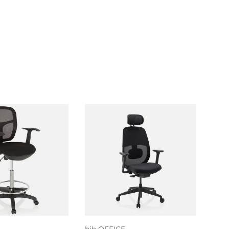
voegen aan
nkelwagen
Kies mogelijkheden