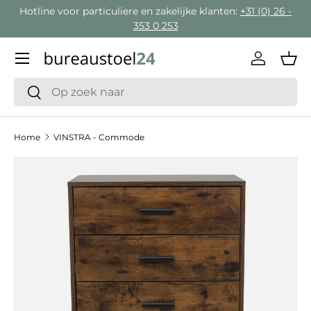
Hotline voor particuliere en zakelijke klanten:
+31 (0) 26 -
Ga naar inhoud
353 0 253
Menu
Inloggen
Man
Zoeken
Zoeken
Home
VINSTRA - Commode
Ga direct naar productinformatie