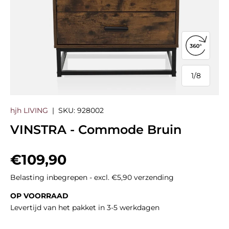
360°-we
1
/
8
van
hjh LIVING
|
SKU:
928002
VINSTRA - Commode Bruin
Reguliere prijs
€109,90
Belasting inbegrepen - excl. €5,90 verzending
OP VOORRAAD
Levertijd van het pakket in 3-5 werkdagen