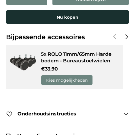
Nu kopen
Vorige
Volg
Bijpassende accessoires
5x ROLO 11mm/65mm Harde
bodem - Bureaustoelwielen
Reguliere prijs
€33,90
Kies mogelijkheden
Onderhoudsinstructies