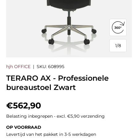
360°-we
1
/
8
van
hjh OFFICE
|
SKU:
608995
TERARO AX - Professionele
bureaustoel Zwart
Reguliere prijs
€562,90
Belasting inbegrepen - excl. €5,90 verzending
OP VOORRAAD
Levertijd van het pakket in 3-5 werkdagen