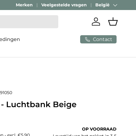
Merken
Veelgestelde vragen
België
Land/Regio
Inloggen
Mandje
Contact
edingen
91050
r - Luchtbank Beige
e prijs
OP VOORRAAD
n - excl. €5,90