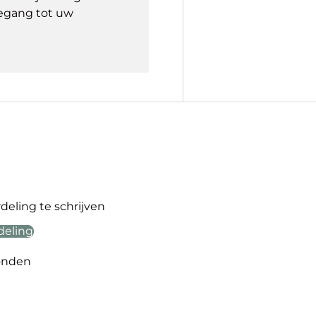
egang tot uw
eling te schrijven
deling
onden