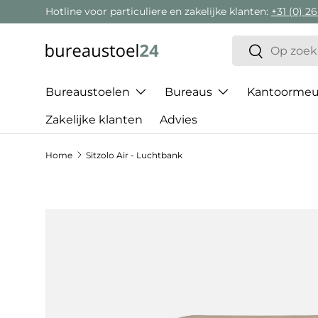
Hotline voor particuliere en zakelijke klanten:
+31 (0) 26
Ga naar inhoud
Zoeken
Zoeken
Bureaustoelen
Bureaus
Kantoormeub
Zakelijke klanten
Advies
Home
Sitzolo Air - Luchtbank
Ga direct naar productinformatie