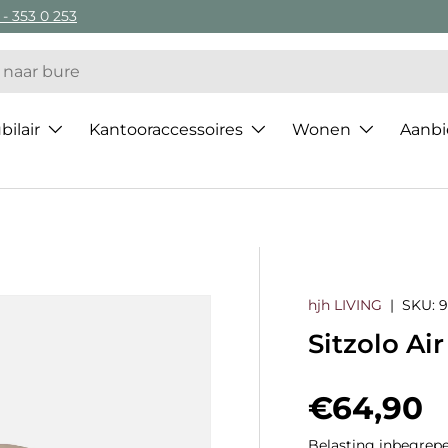
 - 353 0 253
ilair
Kantooraccessoires
Wonen
Aanbi
hjh LIVING
|
SKU:
9
Sitzolo Ai
Regulier
€64,90
Belasting inbegrepe