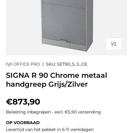
1
/
2
van
hjh OFFICE PRO
|
SKU:
SET90_5_S_CE
SIGNA R 90 Chrome metaal
handgreep Grijs/Zilver
Reguliere prijs
€873,90
Belasting inbegrepen - excl. €5,90 verzending
OP VOORRAAD
Levertijd van het pakket in 6-11 werkdagen