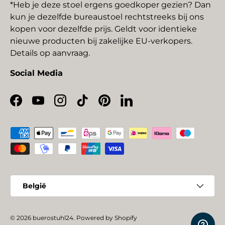
*Heb je deze stoel ergens goedkoper gezien? Dan
kun je dezelfde bureaustoel rechtstreeks bij ons
kopen voor dezelfde prijs. Geldt voor identieke
nieuwe producten bij zakelijke EU-verkopers.
Details op aanvraag.
Social Media
Facebook
YouTube
Instagram
TikTok
Pinterest
LinkedIn
Geaccepteerde betaalmethoden
Land/Regio
België
© 2026
buerostuhl24
.
Powered by Shopify