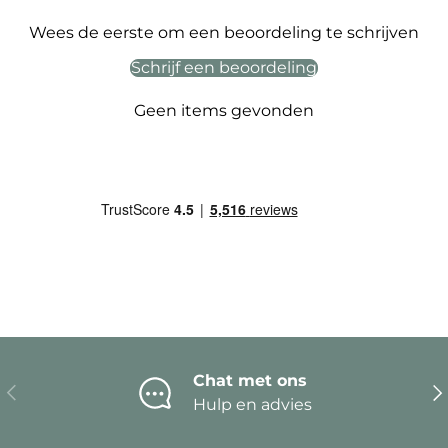
Wees de eerste om een beoordeling te schrijven
Schrijf een beoordeling
Geen items gevonden
Chat met ons
Vorige
Vo
Hulp en advies