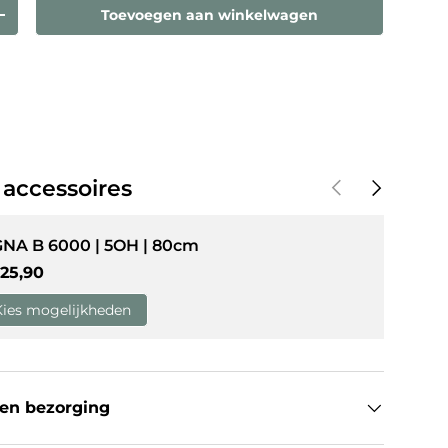
Toevoegen aan winkelwagen
eelheid
Verhoog de hoeveelheid
Vorige
Volgende
 accessoires
GNA B 6000 | 5OH | 80cm
guliere prijs
25,90
Kies mogelijkheden
en bezorging