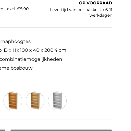
OP VOORRAAD
n - excl. €5,90
Levertijd van het pakket in 6-11
werkdagen
5 maphoogtes
x D x H): 100 x 40 x 200,4 cm
e combinatiemogelijkheden
zame bosbouw
t
Beuken
Esdoorn
Wit