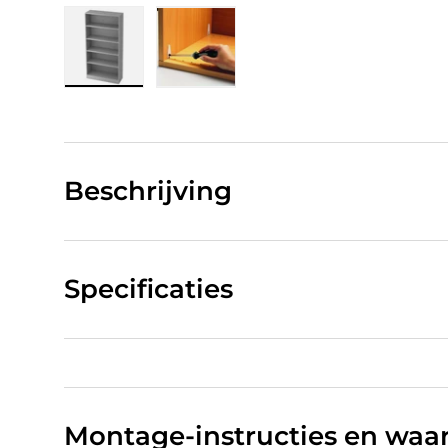
Laad afbeelding 1 in gallerij-weergave
Laad afbeelding 2 in gallerij-w
Beschrijving
Specificaties
Montage-instructies en wa