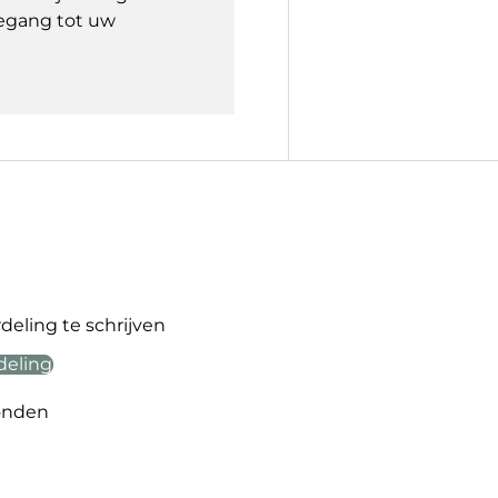
egang tot uw
eling te schrijven
deling
onden