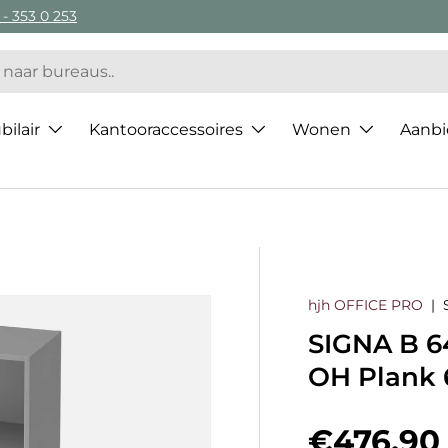
 - 353 0 253
ilair
Kantooraccessoires
Wonen
Aanbi
hjh OFFICE PRO
|
SIGNA B 6
OH Plank 
Regulier
€476,90