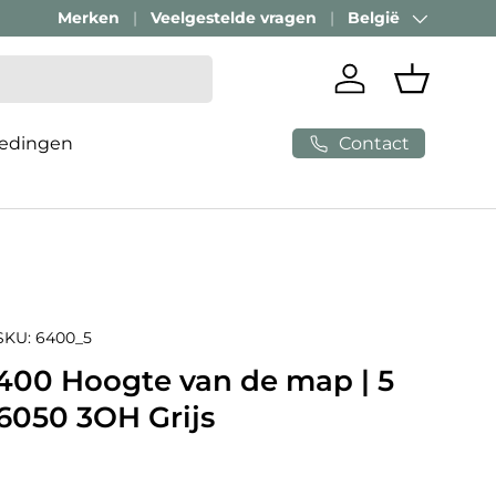
Merken
Veelgestelde vragen
België
Land/Regio
Inloggen
Mandje
Contact
edingen
SKU:
6400_5
400 Hoogte van de map | 5
6050 3OH Grijs
e prijs