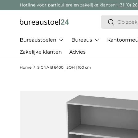
Hotline voor particuliere en zakelijke klanten:
+31 (0) 26
Ga naar inhoud
Zoeken
Zoeken
Bureaustoelen
Bureaus
Kantoormeub
Zakelijke klanten
Advies
Home
SIGNA B 6400 | 5OH | 100 cm
Ga direct naar productinformatie