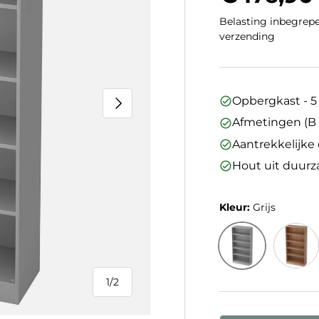
Belasting inbegrepe
verzending
Volgende
Opbergkast - 
Afmetingen (B 
Aantrekkelijk
Hout uit duur
Kleur:
Grijs
Grijs
Walnoo
1
/
2
van