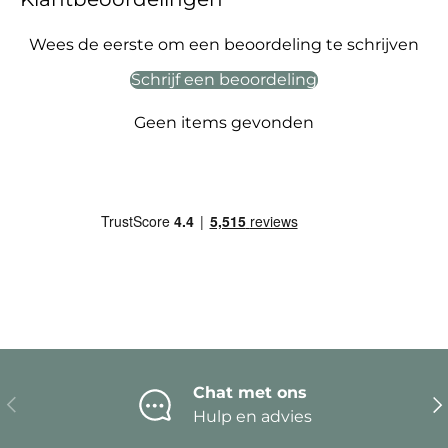
Wees de eerste om een beoordeling te schrijven
Schrijf een beoordeling
Geen items gevonden
Chat met ons
Vorige
Vo
Hulp en advies