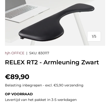
1
/
5
van
hjh OFFICE
|
SKU:
830117
RELEX RT2 - Armleuning Zwart
Reguliere prijs
€89,90
Belasting inbegrepen - excl. €5,90 verzending
OP VOORRAAD
Levertijd van het pakket in 3-5 werkdagen