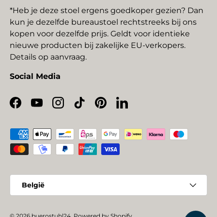
*Heb je deze stoel ergens goedkoper gezien? Dan
kun je dezelfde bureaustoel rechtstreeks bij ons
kopen voor dezelfde prijs. Geldt voor identieke
nieuwe producten bij zakelijke EU-verkopers.
Details op aanvraag.
Social Media
Facebook
YouTube
Instagram
TikTok
Pinterest
LinkedIn
Geaccepteerde betaalmethoden
Land/Regio
België
© 2026
buerostuhl24
.
Powered by Shopify