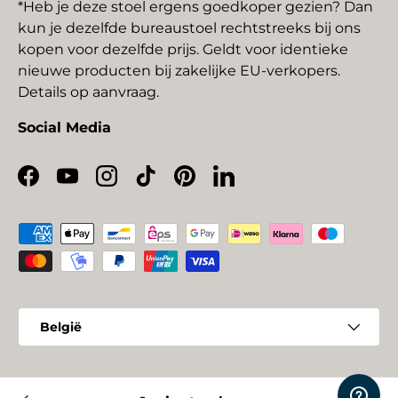
*Heb je deze stoel ergens goedkoper gezien? Dan
kun je dezelfde bureaustoel rechtstreeks bij ons
kopen voor dezelfde prijs. Geldt voor identieke
nieuwe producten bij zakelijke EU-verkopers.
Details op aanvraag.
Social Media
Facebook
YouTube
Instagram
TikTok
Pinterest
LinkedIn
Geaccepteerde betaalmethoden
Land/Regio
België
© 2026
buerostuhl24
.
Powered by Shopify