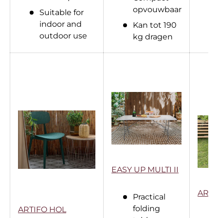
opvouwbaar
Suitable for
indoor and
Kan tot 190
outdoor use
kg dragen
EASY UP MULTI II
ARTI
Practical
folding
ARTIFO HOL