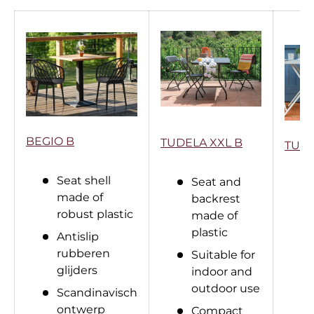
BEGIO B
TUDELA XXL B
TUDE
Seat shell
Seat and
made of
backrest
robust plastic
made of
plastic
Antislip
rubberen
Suitable for
glijders
indoor and
outdoor use
Scandinavisch
ontwerp
Compact