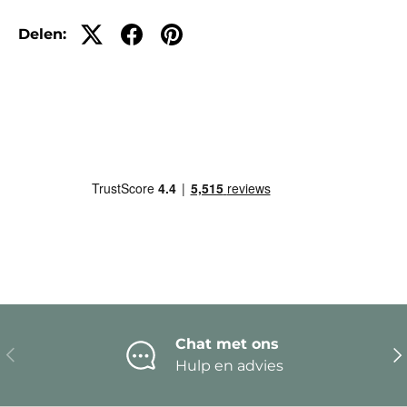
Delen:
Chat met ons
Vorige
Vo
Hulp en advies