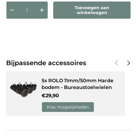
Aantal
Toevoegen aan
Verlaag de hoeveelheid
Verhoog de hoeveelheid
winkelwagen
Vorige
Volg
Bijpassende accessoires
5x ROLO 11mm/50mm Harde
bodem - Bureaustoelwielen
Reguliere prijs
€29,90
Kies mogelijkheden