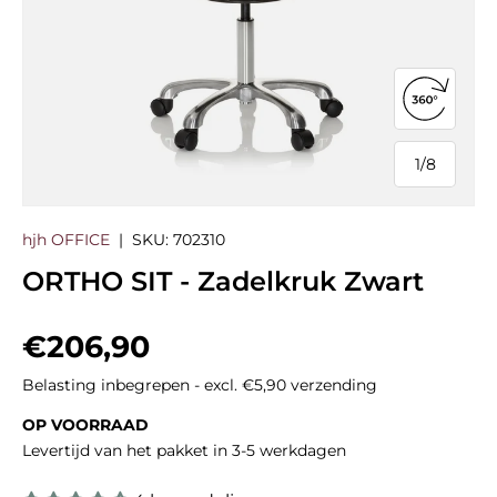
360°-we
1
/
8
van
hjh OFFICE
|
SKU:
702310
ORTHO SIT - Zadelkruk Zwart
Reguliere prijs
€206,90
Belasting inbegrepen - excl. €5,90 verzending
OP VOORRAAD
Levertijd van het pakket in 3-5 werkdagen