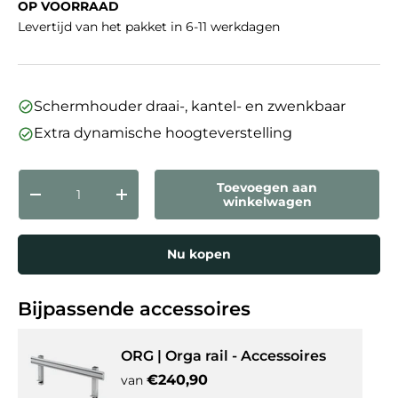
OP VOORRAAD
Levertijd van het pakket in 6-11 werkdagen
Schermhouder draai-, kantel- en zwenkbaar
Extra dynamische hoogteverstelling
Aantal
Toevoegen aan
Verlaag de hoeveelheid
Verhoog de hoeveelheid
winkelwagen
Nu kopen
Bijpassende accessoires
ORG | Orga rail - Accessoires
Reguliere prijs
€240,90
van