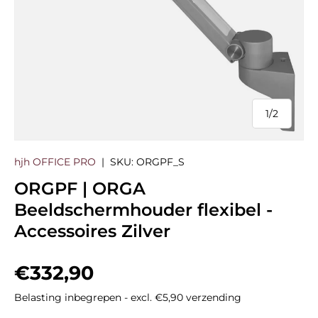
1
/
2
van
hjh OFFICE PRO
|
SKU:
ORGPF_S
ORGPF | ORGA
Beeldschermhouder flexibel -
Accessoires Zilver
Reguliere prijs
€332,90
Belasting inbegrepen - excl. €5,90 verzending