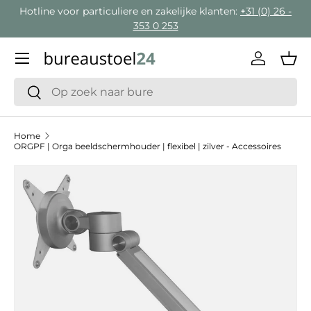
Hotline voor particuliere en zakelijke klanten:
+31 (0) 26 -
Ga naar inhoud
353 0 253
Menu
Inloggen
Man
Zoeken
Zoeken
Home
ORGPF | Orga beeldschermhouder | flexibel | zilver - Accessoires
Ga direct naar productinformatie