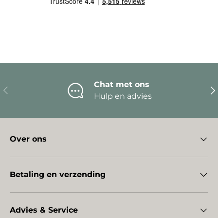
Chat met ons
Vorige
Vo
Hulp en advies
Over ons
Betaling en verzending
Advies & Service