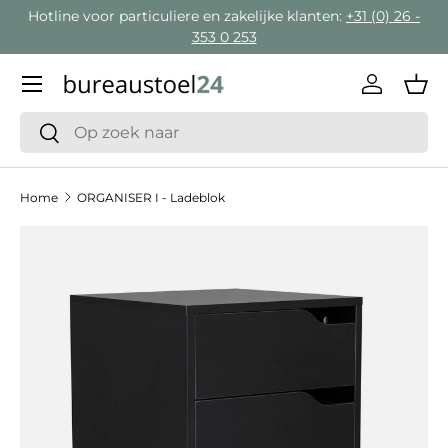
Hotline voor particuliere en zakelijke klanten:
+31 (0) 26 -
Ga naar inhoud
353 0 253
Menu
Inloggen
Man
Zoeken
Zoeken
Home
ORGANISER I - Ladeblok
Ga direct naar productinformatie