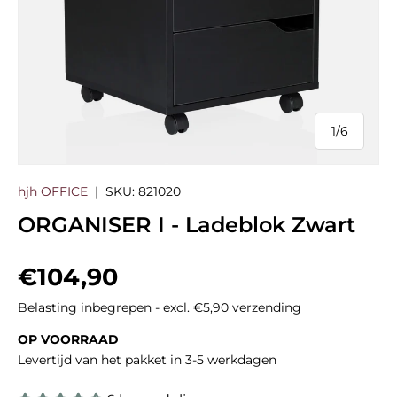
1
/
6
van
hjh OFFICE
|
SKU:
821020
ORGANISER I - Ladeblok Zwart
Reguliere prijs
€104,90
Belasting inbegrepen - excl. €5,90 verzending
OP VOORRAAD
Levertijd van het pakket in 3-5 werkdagen