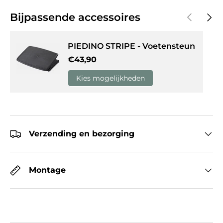
Vorige
Volg
Bijpassende accessoires
PIEDINO STRIPE - Voetensteun
Reguliere prijs
€43,90
Kies mogelijkheden
Verzending en bezorging
Montage