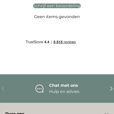
Schrijf een beoordeling
Geen items gevonden
Chat met ons
Vorige
Vo
Hulp en advies
Over ons