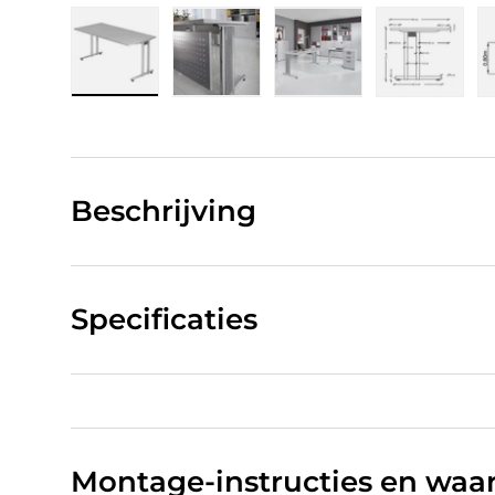
Laad afbeelding 1 in gallerij-weergave
Laad afbeelding 2 in gallerij-w
Laad afbeelding 3 in
Laad afb
Beschrijving
Specificaties
Montage-instructies en wa