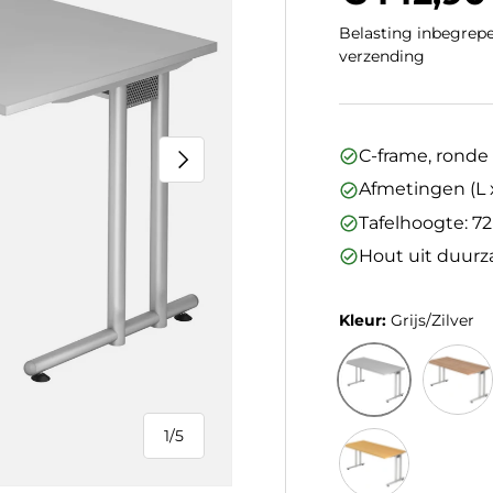
Belasting inbegrepe
verzending
Volgende
C-frame, ronde b
Afmetingen (L x
Tafelhoogte: 7
Hout uit duur
Kleur:
Grijs/Zilver
Grijs/Zilver
Walnoot
1
/
5
van