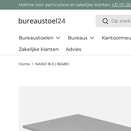
Hotline voor particuliere en zakelijke klanten:
+31 (0) 26
Ga naar inhoud
Zoeken
Zoeken
Bureaustoelen
Bureaus
Kantoormeub
Zakelijke klanten
Advies
Home
NANO 16 S | 160x80
Ga direct naar productinformatie