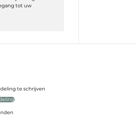
egang tot uw
eling te schrijven
deling
onden