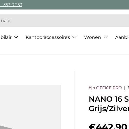
 - 353 0 253
ilair
Kantooraccessoires
Wonen
Aanbi
hjh OFFICE PRO
|
NANO 16 S 
Grijs/Zilve
Regulier
€442,90