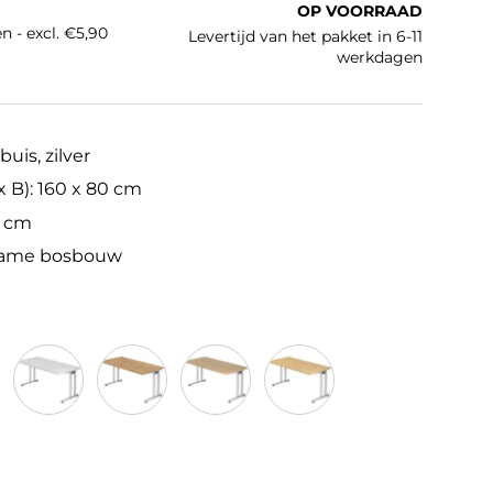
OP VOORRAAD
n - excl. €5,90
Levertijd van het pakket in 6-11
werkdagen
uis, zilver
 B): 160 x 80 cm
2 cm
zame bosbouw
/Zilver
Wit/Zilver
Essen-Eik/Zilver
Eiken/Zilver
Esdoorn/Zilver