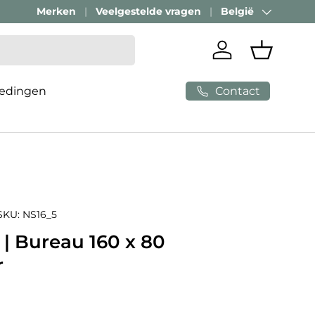
Merken
Veelgestelde vragen
België
Land/Regio
Inloggen
Mandje
Contact
edingen
SKU:
NS16_5
| Bureau 160 x 80
r
e prijs