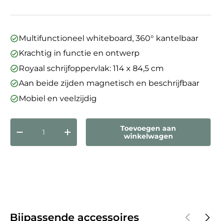
Multifunctioneel whiteboard, 360° kantelbaar
Krachtig in functie en ontwerp
Royaal schrijfoppervlak: 114 x 84,5 cm
Aan beide zijden magnetisch en beschrijfbaar
Mobiel en veelzijdig
Aantal
Toevoegen aan
Verlaag de hoeveelheid
Verhoog de hoeveelheid
winkelwagen
Vorige
Volg
Bijpassende accessoires