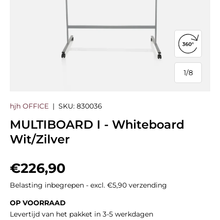
360°-we
1
/
8
van
hjh OFFICE
|
SKU:
830036
MULTIBOARD I - Whiteboard
Wit/Zilver
Reguliere prijs
€226,90
Belasting inbegrepen - excl. €5,90 verzending
OP VOORRAAD
Levertijd van het pakket in 3-5 werkdagen