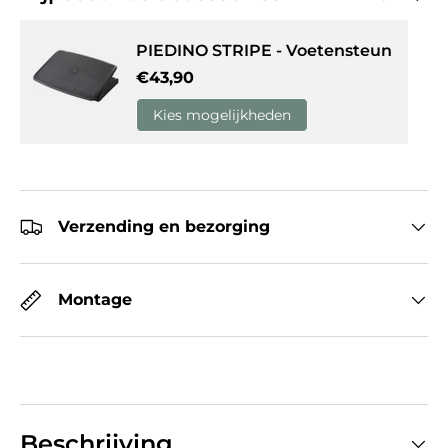
PIEDINO STRIPE - Voetensteun
Reguliere prijs
€43,90
Kies mogelijkheden
Verzending en bezorging
Montage
Beschrijving