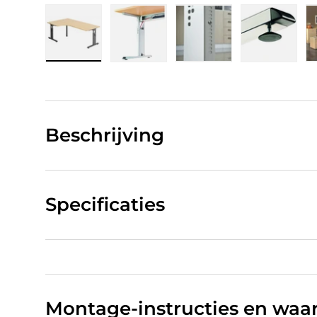
Laad afbeelding 1 in gallerij-weergave
Laad afbeelding 2 in gallerij-w
Laad afbeelding 3 in
Laad afb
Beschrijving
Specificaties
Montage-instructies en wa