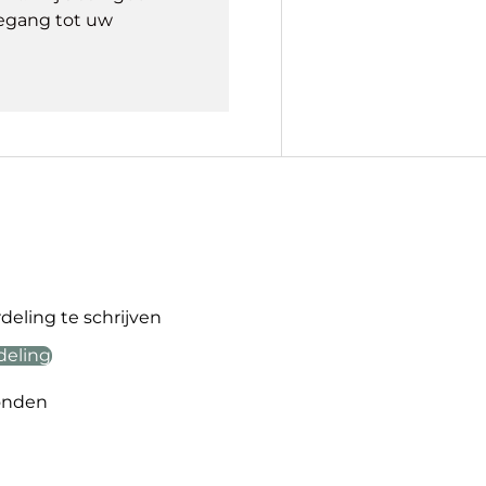
egang tot uw
eling te schrijven
deling
onden