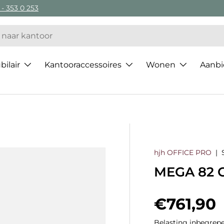
 - 353 0 253
ilair
Kantooraccessoires
Wonen
Aanbi
hjh OFFICE PRO
|
MEGA 82 G
Regulier
€761,90
Belasting inbegrepe