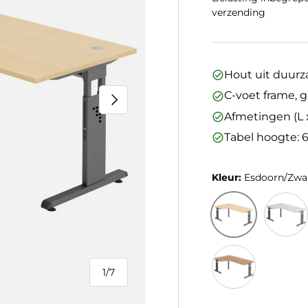
verzending
Hout uit duur
C-voet frame, g
Volgende
Afmetingen (L 
Tabel hoogte: 
Kleur:
Esdoorn/Zwa
Esdoorn/Zwart
Grijs/Gr
1
/
7
van
Kleur/Grafiet