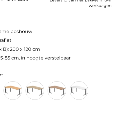
Levertijd van het pakket in 6-11
werkdagen
zame bosbouw
rafiet
x B): 200 x 120 cm
65-85 cm, in hoogte verstelbaar
rt
afiet
Beuken/Grafiet
Eiken/Grafiet
Walnoot/Grafiet
Wit/Grafiet