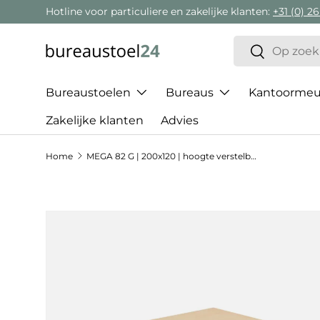
Hotline voor particuliere en zakelijke klanten:
+31 (0) 26
Ga naar inhoud
Zoeken
Zoeken
Bureaustoelen
Bureaus
Kantoormeub
Zakelijke klanten
Advies
Home
MEGA 82 G | 200x120 | hoogte verstelbaar
Ga direct naar productinformatie