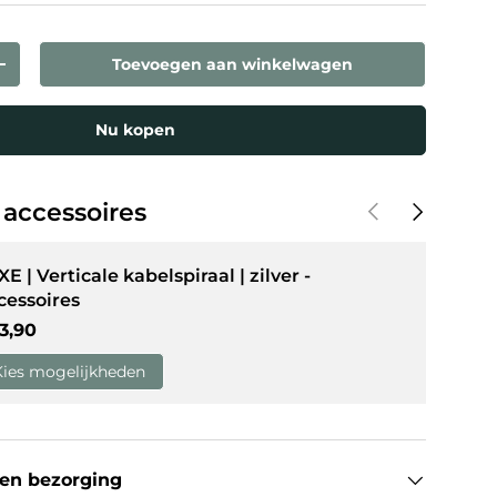
Toevoegen aan winkelwagen
eelheid
Verhoog de hoeveelheid
weergave
Nu kopen
Vorige
Volgende
 accessoires
E | Verticale kabelspiraal | zilver -
cessoires
guliere prijs
3,90
Kies mogelijkheden
en bezorging