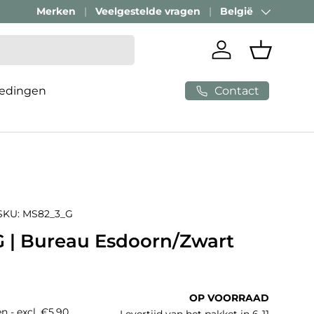
Merken
Veelgestelde vragen
België
Land/Regio
Inloggen
Mandje
Contact
edingen
SKU:
MS82_3_G
 | Bureau Esdoorn/Zwart
e prijs
OP VOORRAAD
n - excl. €5,90