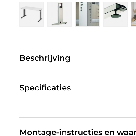
Laad afbeelding 1 in gallerij-weergave
Laad afbeelding 2 in gallerij-w
Laad afbeelding 3 in
Laad afb
Beschrijving
Specificaties
Montage-instructies en wa