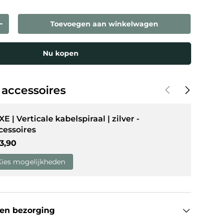
Toevoegen aan winkelwagen
eelheid
Verhoog de hoeveelheid
weergave
in gallerij-weergave
Nu kopen
Vorige
Volgende
 accessoires
E | Verticale kabelspiraal | zilver -
cessoires
guliere prijs
3,90
Kies mogelijkheden
en bezorging