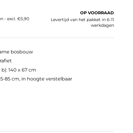
e prijs
OP VOORRAAD
n - excl. €5,90
Levertijd van het pakket in 6-11
werkdagen
zame bosbouw
rafiet
 b): 140 x 67 cm
65-85 cm, in hoogte verstelbaar
rafiet