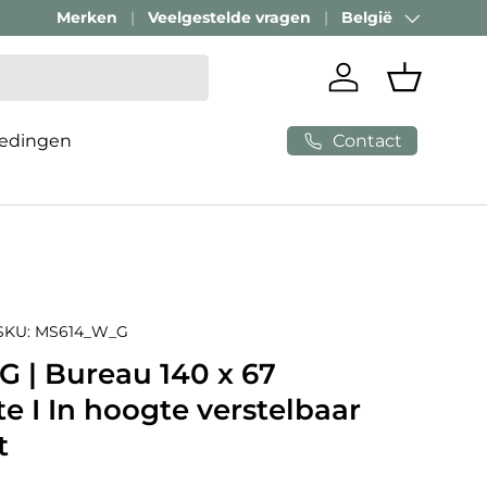
Merken
Veelgestelde vragen
België
Land/Regio
Inloggen
Mandje
Contact
edingen
SKU:
MS614_W_G
G | Bureau 140 x 67
e I In hoogte verstelbaar
t