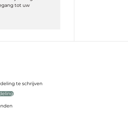
egang tot uw
eling te schrijven
deling
onden