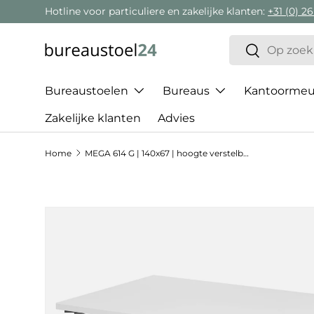
Hotline voor particuliere en zakelijke klanten:
+31 (0) 26
Ga naar inhoud
Zoeken
Zoeken
Bureaustoelen
Bureaus
Kantoormeub
Zakelijke klanten
Advies
Home
MEGA 614 G | 140x67 | hoogte verstelbaar
Ga direct naar productinformatie