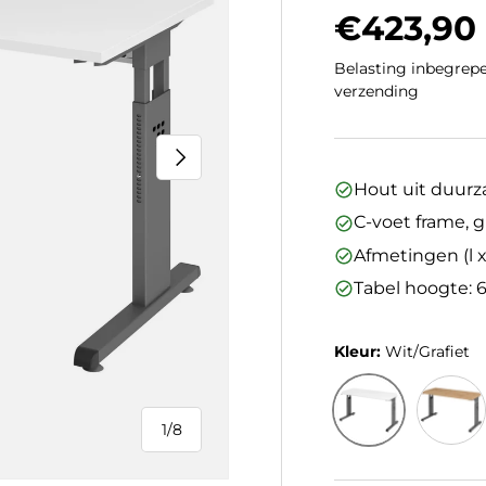
Regulier
€423,90
Belasting inbegrepe
verzending
Volgende
Hout uit duur
C-voet frame, g
Afmetingen (l x
Tabel hoogte: 
Kleur:
Wit/Grafiet
1
/
8
van
Wit/Grafiet
Kleur/G