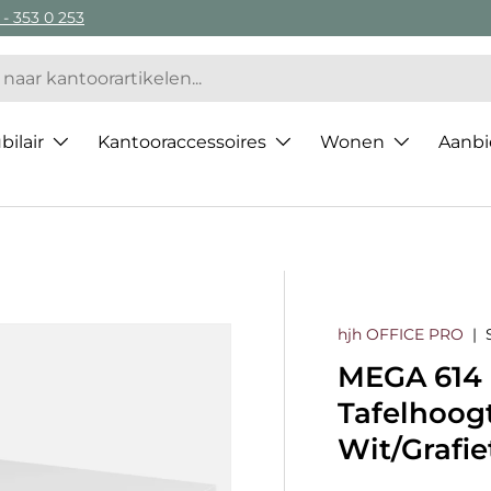
 - 353 0 253
ilair
Kantooraccessoires
Wonen
Aanbi
hjh OFFICE PRO
|
MEGA 614 
Tafelhoogt
Wit/Grafie